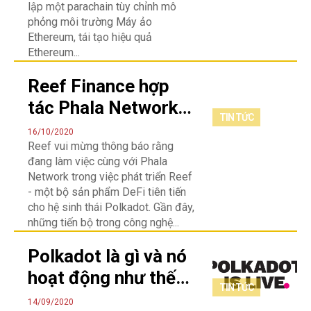
lập một parachain tùy chỉnh mô
phỏng môi trường Máy ảo
Ethereum, tái tạo hiệu quả
Ethereum...
Reef Finance hợp
tác Phala Network
TIN TỨC
để mang lại quyền
16/10/2020
Reef vui mừng thông báo rằng
riêng tư cho Hệ sinh
đang làm việc cùng với Phala
thái Polkadot DeFi
Network trong việc phát triển Reef
- một bộ sản phẩm DeFi tiên tiến
cho hệ sinh thái Polkadot. Gần đây,
những tiến bộ trong công nghệ...
Polkadot là gì và nó
hoạt động như thế
TIN TỨC
nào?
14/09/2020