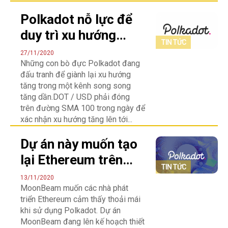
Polkadot nỗ lực để
duy trì xu hướng
TIN TỨC
tăng sau khi giảm
27/11/2020
Những con bò đực Polkadot đang
33%
đấu tranh để giành lại xu hướng
tăng trong một kênh song song
tăng dần.DOT / USD phải đóng
trên đường SMA 100 trong ngày để
xác nhận xu hướng tăng lên tới...
Dự án này muốn tạo
lại Ethereum trên
TIN TỨC
Polkadot
13/11/2020
MoonBeam muốn các nhà phát
triển Ethereum cảm thấy thoải mái
khi sử dụng Polkadot. Dự án
MoonBeam đang lên kế hoạch thiết