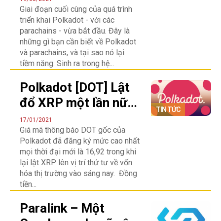
Giai đoạn cuối cùng của quá trình
blockchain hot nhất
triển khai Polkadot - với các
hiện nay?
parachains - vừa bắt đầu. Đây là
những gì bạn cần biết về Polkadot
và parachains, và tại sao nó lại
tiềm năng. Sinh ra trong hệ...
Polkadot [DOT] Lật
đổ XRP một lần nữa
TIN TỨC
để có vị trí thứ tư,
17/01/2021
Giá mã thông báo DOT gốc của
giá DOT làm tăng giá
Polkadot đã đăng ký mức cao nhất
của tiền điện tử
mọi thời đại mới là 16,92 trong khi
chính...
lại lật XRP lên vị trí thứ tư về vốn
hóa thị trường vào sáng nay. Đồng
tiền...
Paralink – Một