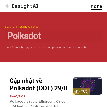
InsightAI
More
SEARCH RESULTS FOR :
Search
If you're not happy with the results, please do another search.
Cập nhật về
Polkadot (DOT) 29/8
TIN TỨC
29/08/2021
Polkadot, sát thủ Ethereum, đã có
một loạt tin tốt được phát đi từ