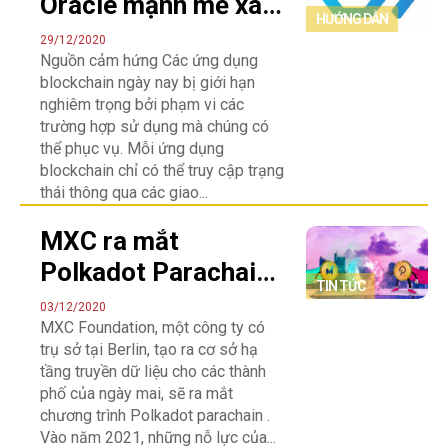
Oracle mạnh mẽ xây
HƯỚNG DẪN
dựng trên mạng
29/12/2020
Nguồn cảm hứng Các ứng dụng
Polkadot
blockchain ngày nay bị giới hạn
nghiêm trọng bởi phạm vi các
trường hợp sử dụng mà chúng có
thể phục vụ. Mỗi ứng dụng
blockchain chỉ có thể truy cập trạng
thái thông qua các giao...
If you're not happy with the results, please do another
search.
MXC ra mắt
Polkadot Parachain
TIN TỨC
để cung cấp năng
03/12/2020
MXC Foundation, một công ty có
lượng cho các thành
trụ sở tại Berlin, tạo ra cơ sở hạ
phố thông minh trên
tầng truyền dữ liệu cho các thành
khắp châu Á
phố của ngày mai, sẽ ra mắt
chương trình Polkadot parachain .
Vào năm 2021, những nỗ lực của...