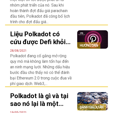
nhóm phát triển của nó. Sau khi
hoàn thành đợt đấu giá parachain
đầu tiên, Polkadot đã công bố lịch
trình cho đợt đấu giá...
Liệu Polkadot có
cứu được Defi khỏi
HƯỚNG DẪN
vấn đề của
28/08/2021
Polkadot đang cố gắng mở rộng
Ethereum?
quy mô mà không làm tổn hại đến
an ninh mạng lưới. Những dấu hiệu
bước đầu cho thấy nó có thể đánh
bại Ethereum 2.0 trong cuộc đua về
phí giao dịch. Web3,...
Polkadot là gì và tại
sao nó lại là một
ĐÁNH GIÁ DỰ ÁN
trong những
19/05/2021