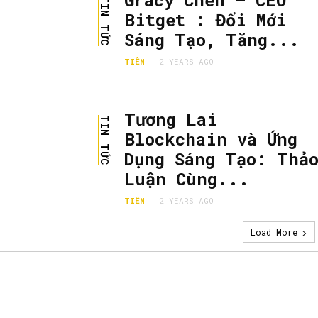
Gracy Chen – CEO
TIN TỨC
Bitget : Đổi Mới
Sáng Tạo, Tăng...
TIÊN
2 YEARS AGO
Tương Lai
TIN TỨC
Blockchain và Ứng
Dụng Sáng Tạo: Thả
Luận Cùng...
TIÊN
2 YEARS AGO
Load More