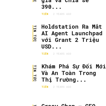
gia và chia sẻ
390...
TIÊN
2 YEARS AGO
Holdstation Ra Mắt
TIN TỨC
AI Agent Launchpad
với Grant 2 Triệu
USD...
TIÊN
2 YEARS AGO
Khám Phá Sự Đổi Mới
TIN TỨC
Và An Toàn Trong
Thị Trường...
TIÊN
2 YEARS AGO