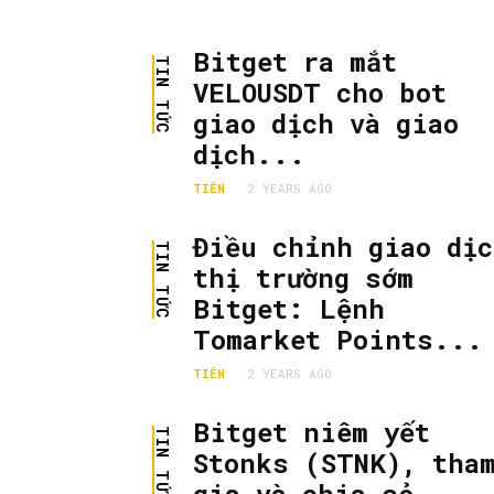
Bitget ra mắt
TIN TỨC
VELOUSDT cho bot
giao dịch và giao
dịch...
TIÊN
2 YEARS AGO
Điều chỉnh giao dịc
TIN TỨC
thị trường sớm
Bitget: Lệnh
Tomarket Points...
TIÊN
2 YEARS AGO
Bitget niêm yết
TIN TỨC
Stonks (STNK), tha