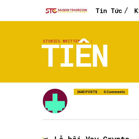
Tin Tức
K
TIÊN
STORIES WRITTEN BY :
2640 POSTS
0 Comments