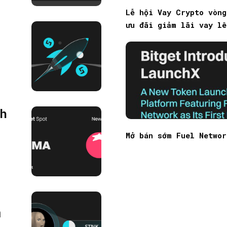
Lễ hội Vay Crypto vòn
ưu đãi giảm lãi vay lê
h
Mở bán sớm Fuel Networ
m