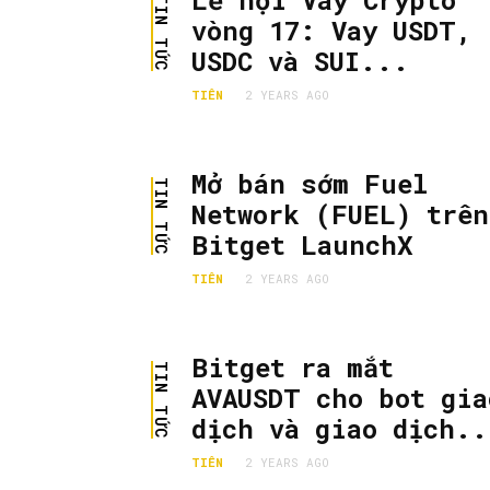
Lễ hội Vay Crypto
TIN TỨC
vòng 17: Vay USDT,
USDC và SUI...
TIÊN
2 YEARS AGO
Mở bán sớm Fuel
TIN TỨC
Network (FUEL) trên
Bitget LaunchX
TIÊN
2 YEARS AGO
Bitget ra mắt
TIN TỨC
AVAUSDT cho bot gia
dịch và giao dịch..
TIÊN
2 YEARS AGO