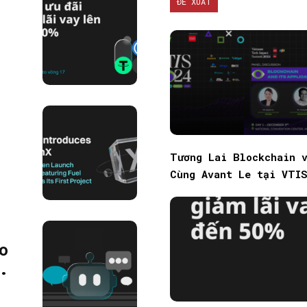
ĐỀ XUẤT
SEARCH...
Tương Lai Blockchain 
Cùng Avant Le tại VTI
o
.