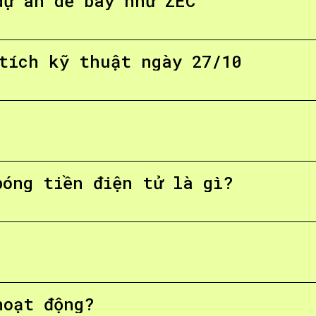
dự án dễ bay như ZEC
tích kỹ thuật ngày 27/10
bóng tiền điện tử là gì?
hoạt động?