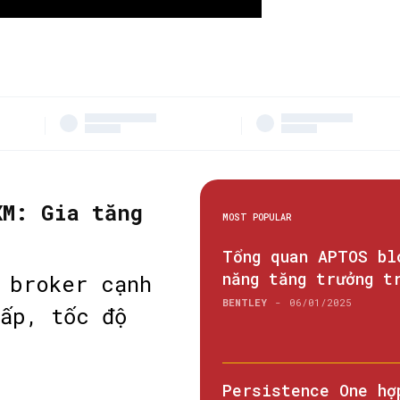
XM: Gia tăng
MOST POPULAR
Tổng quan APTOS bl
năng tăng trưởng t
 broker cạnh
BENTLEY
-
06/01/2025
ấp, tốc độ
Persistence One hợ