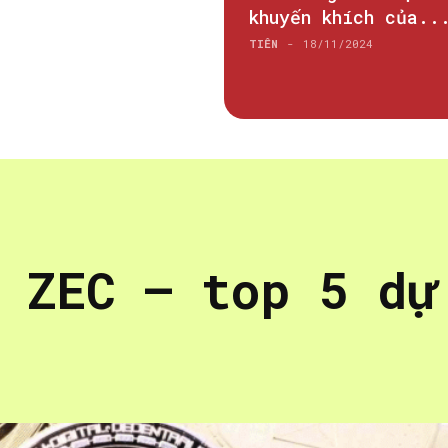
khuyến khích của..
TIÊN
-
18/11/2024
 ZEC – top 5 dự