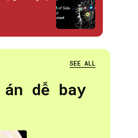
.
SEE ALL
 án dễ bay