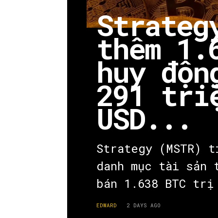
Strateg
thêm 1.
huy độn
291 tri
USD...
Strategy (MSTR) t
danh mục tài sản 
bán 1.638 BTC trị
EDWARD
2 DAYS AGO