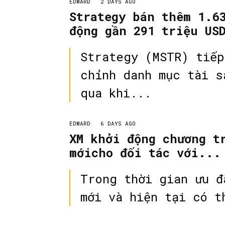
EDWARD
2 DAYS AGO
Strategy bán thêm 1.6
động gần 291 triệu US
Strategy (MSTR) tiếp
chỉnh danh mục tài s
qua khi...
EDWARD
6 DAYS AGO
XM khởi động chương t
mớicho đối tác với...
Trong thời gian ưu đ
mới và hiện tại có t