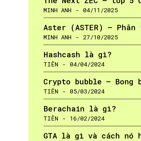
The Next ZEC – top 5 
MINH ANH
-
04/11/2025
Aster (ASTER) – Phân 
MINH ANH
-
27/10/2025
Hashcash là gì?
TIÊN
-
04/04/2024
Crypto bubble – Bong 
TIÊN
-
05/03/2024
Berachain là gì?
TIÊN
-
16/02/2024
GTA là gì và cách nó 