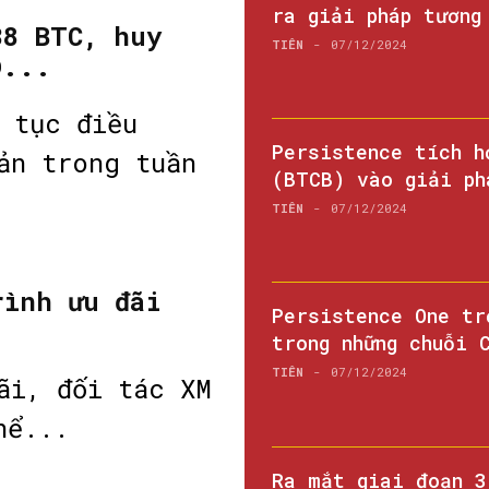
ra giải pháp tương
38 BTC, huy
TIÊN
-
07/12/2024
D...
 tục điều
Persistence tích h
ản trong tuần
(BTCB) vào giải ph
TIÊN
-
07/12/2024
rình ưu đãi
Persistence One tr
trong những chuỗi 
tiên...
TIÊN
-
07/12/2024
ãi, đối tác XM
hể...
Ra mắt giai đoạn 3