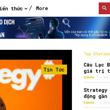
More
iến thức
Top Stories
Câu Lạc 
Tin Tức
giá trị 
EDWARD
-
1 DAY
Strategy
động gần
EDWARD
-
2 DAY