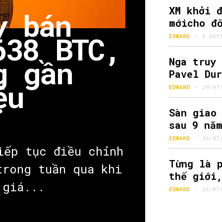
XM khởi 
y bán
mớicho đ
638 BTC,
EDWARD
-
6 DAY
g gần
Nga truy
Pavel Du
ệu
EDWARD
-
29/07
Sàn giao
sau 9 nă
EDWARD
-
26/07
iếp tục điều chỉnh
Từng là 
SEARCH...
trong tuần qua khi
thế giới
 giá...
EDWARD
-
24/07