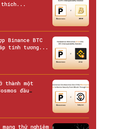
 thích...
ợp Binance BTC
áp tính tương...
ở thành một
Cosmos đầu
 mạng thử nghiệm