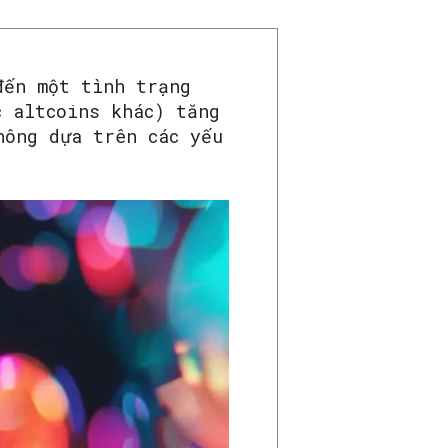
đến một tình trạng
c altcoins khác) tăng
hông dựa trên các yếu