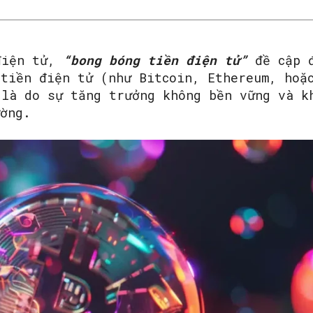
điện tử,
“bong bóng tiền điện tử”
đề cập 
 tiền điện tử (như Bitcoin, Ethereum, hoặ
 là do sự tăng trưởng không bền vững và k
ường.