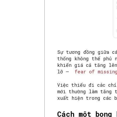
Sự tương đồng giữa c
thống không thể phủ 
khiến giá cả tăng lê
lỡ –
fear of missin
Việc thiếu đi các ch
mới thường làm tăng 
xuất hiện trong các 
Cách một bong 