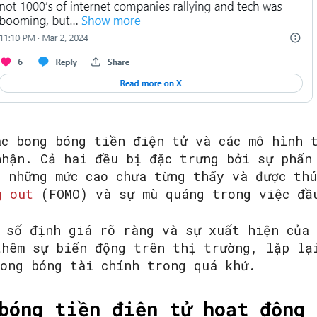
ác bong bóng tiền điện tử và các mô hình 
nhận. Cả hai đều bị đặc trưng bởi sự phấn
n những mức cao chưa từng thấy và được th
g out
(FOMO) và sự mù quáng trong việc đầ
ỉ số định giá rõ ràng và sự xuất hiện của 
thêm sự biến động trên thị trường, lặp lạ
bong bóng tài chính trong quá khứ.
bóng tiền điện tử hoạt động 