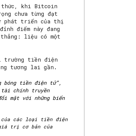
 thức, khi Bitcoin
ọng chưa từng đạt
ự phát triển của thị
 đỉnh điểm này đang
 thẳng: liệu có một
ị trường tiền điện
ong tương lai gần.
g bóng tiền điện tử”,
 tài chính truyền
đối mặt với những biển
 của các loại tiền điện
giá trị cơ bản của