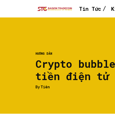
Tin Tức
K
HƯỚNG DẪN
Crypto bubbl
tiền điện tử
By
Tiên