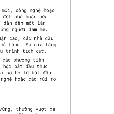
 mới, công nghệ hoặc
h đột phá hoặc hứa
g dẫn đến một làn
hững người đam mê.
uận cao, các nhà đầu
 cả tăng. Sự gia tăng
u trình tích cực.
 các phương tiện
ã hội bắt đầu thúc
ỗi sợ bỏ lỡ bắt đầu
 nghệ hoặc các rủi ro
vững, thường vượt xa