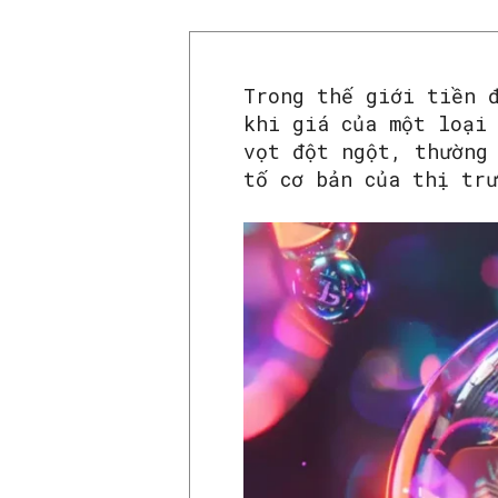
Trong thế giới tiền 
khi giá của một loại
vọt đột ngột, thường
tố cơ bản của thị tr