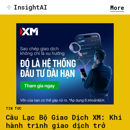
InsightAI
More
TIN TỨC
Câu Lạc Bộ Giao Dịch XM: Khi
hành trình giao dịch trở