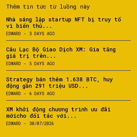
Thêm tin tức từ luồng này
Nhà sáng lập startup NFT bị truy tố
vì biển thủ...
EDWARD
-
3 DAYS AGO
Câu Lạc Bộ Giao Dịch XM: Gia tăng
giá trị trên...
EDWARD
-
5 DAYS AGO
Strategy bán thêm 1.638 BTC, huy
động gần 291 triệu USD...
EDWARD
-
6 DAYS AGO
XM khởi động chương trình ưu đãi
mớicho đối tác với...
EDWARD
-
30/07/2026