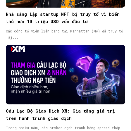
Nhà sáng lập startup NFT bị truy tố vì biển
thủ hơn 10 triệu USD vốn đầu tư
Các công tố viên liên bang tại Manhattan (Mỹ) đã truy tố
Taj...
Câu Lạc Bộ Giao Dịch XM: Gia tăng giá trị
trên hành trình giao dịch
Trong nhiều năm, các broker cạnh tranh bằng spread thấp,