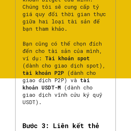
Chúng tôi sẽ cung cấp tỷ
giá quy đổi thời gian thực
giữa hai loại tài sản để
bạn tham khảo.
Bạn cũng có thể chọn đích
đến cho tài sản của mình,
ví dụ:
Tài khoản spot
(dành cho giao dịch spot),
tài khoản P2P
(dành cho
giao dịch P2P) và
tài
khoản USDT-M
(dành cho
giao dịch vĩnh cửu ký quỹ
USDT).
Bước 3: Liên kết thẻ