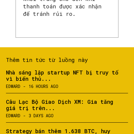
thanh toán được xác nhận
để tránh rủi ro.
Thêm tin tức từ luồng này
Nhà sáng lập startup NFT bị truy tố
vì biển thủ...
EDWARD
-
16 HOURS AGO
Câu Lạc Bộ Giao Dịch XM: Gia tăng
giá trị trên...
EDWARD
-
3 DAYS AGO
Strategy bán thêm 1.638 BTC, huy