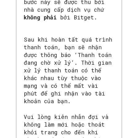
bước này sẽ được thu bởi
nhà cung cấp dịch vụ chứ
không
phải
bởi Bitget.
Sau khi hoàn tất quá trình
thanh toán, bạn sẽ nhận
được thông báo ‘Thanh toán
đang chờ xử lý’. Thời gian
xử lý thanh toán có thể
khác nhau tùy thuộc vào
mạng và có thể mất vài
phút để ghi nhận vào tài
khoản của bạn.
Vui lòng kiên nhẫn đợi và
không làm mới hoặc thoát
khỏi trang cho đến khi