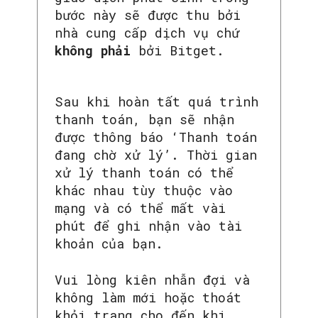
bước này sẽ được thu bởi
nhà cung cấp dịch vụ chứ
không
phải
bởi Bitget.
Sau khi hoàn tất quá trình
thanh toán, bạn sẽ nhận
được thông báo ‘Thanh toán
đang chờ xử lý’. Thời gian
xử lý thanh toán có thể
khác nhau tùy thuộc vào
mạng và có thể mất vài
phút để ghi nhận vào tài
khoản của bạn.
Vui lòng kiên nhẫn đợi và
không làm mới hoặc thoát
khỏi trang cho đến khi