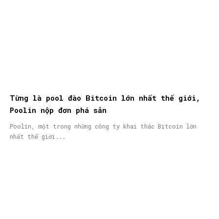
Từng là pool đào Bitcoin lớn nhất thế giới,
Poolin nộp đơn phá sản
Poolin, một trong những công ty khai thác Bitcoin lớn
nhất thế giới...