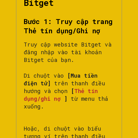
Bitget
Bước 1: Truy cập trang
Thẻ tín dụng/Ghi nợ
Truy cập website Bitget và
đăng nhập vào tài khoản
Bitget của bạn.
Di chuột vào
[Mua tiền
điện tử]
trên thanh điều
hướng và chọn
[
Thẻ tín
dụng/ghi nợ
]
từ menu thả
xuống.
Hoặc, di chuột vào biểu
tượng ví trên thanh điều