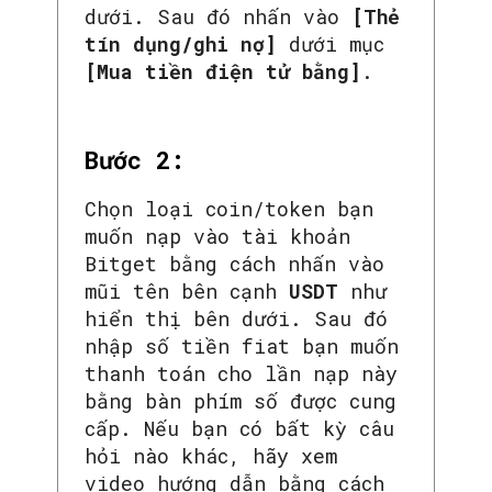
dưới. Sau đó nhấn vào
[Thẻ
tín dụng/ghi nợ]
dưới mục
SEARCH...
[Mua tiền điện tử bằng]
.
Bước 2:
Chọn loại coin/token bạn
muốn nạp vào tài khoản
Bitget bằng cách nhấn vào
mũi tên bên cạnh
USDT
như
hiển thị bên dưới. Sau đó
nhập số tiền fiat bạn muốn
thanh toán cho lần nạp này
bằng bàn phím số được cung
cấp. Nếu bạn có bất kỳ câu
hỏi nào khác, hãy xem
video hướng dẫn bằng cách