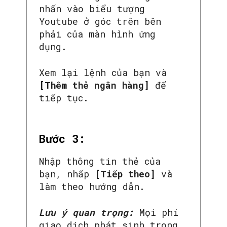
nhấn vào biểu tượng
Youtube ở góc trên bên
phải của màn hình ứng
dụng.
Xem lại lệnh của bạn và
[Thêm thẻ ngân hàng]
để
tiếp tục.
Bước 3:
Nhập thông tin thẻ của
bạn, nhấp
[Tiếp theo]
và
làm theo hướng dẫn.
Lưu ý quan trọng:
Mọi phí
giao dịch phát sinh trong