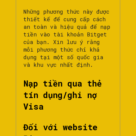
Những phương thức này được
thiết kế để cung cấp cách
an toàn và hiệu quả để nạp
tiền vào tài khoản Bitget
của bạn. Xin lưu ý rằng
mỗi phương thức chỉ khả
dụng tại một số quốc gia
và khu vực nhất định.
Nạp tiền qua thẻ
tín dụng/ghi nợ
Visa
Đối với website