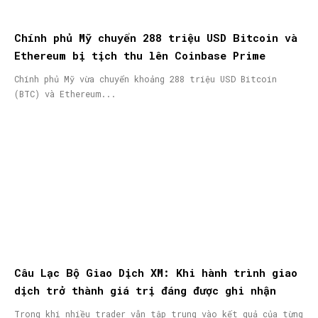
Chính phủ Mỹ chuyển 288 triệu USD Bitcoin và
Ethereum bị tịch thu lên Coinbase Prime
Chính phủ Mỹ vừa chuyển khoảng 288 triệu USD Bitcoin
(BTC) và Ethereum...
Câu Lạc Bộ Giao Dịch XM: Khi hành trình giao
dịch trở thành giá trị đáng được ghi nhận
Trong khi nhiều trader vẫn tập trung vào kết quả của từng