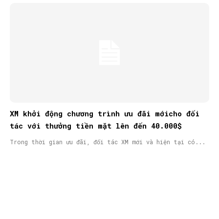
XM khởi động chương trình ưu đãi mớicho đối
tác với thưởng tiền mặt lên đến 40.000$
Trong thời gian ưu đãi, đối tác XM mới và hiện tại có...