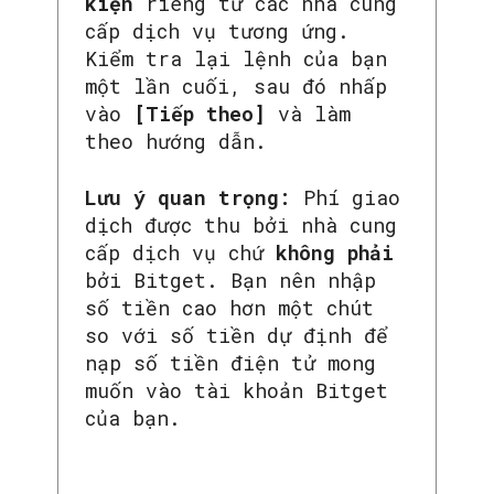
kiện
riêng từ các nhà cung
cấp dịch vụ tương ứng.
Kiểm tra lại lệnh của bạn
một lần cuối, sau đó nhấp
vào
[Tiếp theo]
và làm
theo hướng dẫn.
Lưu ý quan trọng:
Phí giao
dịch được thu bởi nhà cung
cấp dịch vụ chứ
không
phải
bởi Bitget. Bạn nên nhập
số tiền cao hơn một chút
so với số tiền dự định để
nạp số tiền điện tử mong
muốn vào tài khoản Bitget
của bạn.