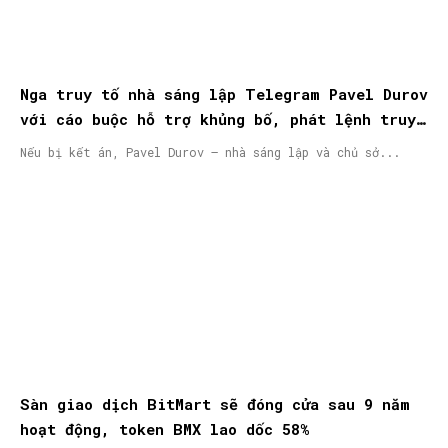
Nga truy tố nhà sáng lập Telegram Pavel Durov
với cáo buộc hỗ trợ khủng bố, phát lệnh truy
nã quốc tế
Nếu bị kết án, Pavel Durov – nhà sáng lập và chủ sở...
Sàn giao dịch BitMart sẽ đóng cửa sau 9 năm
hoạt động, token BMX lao dốc 58%