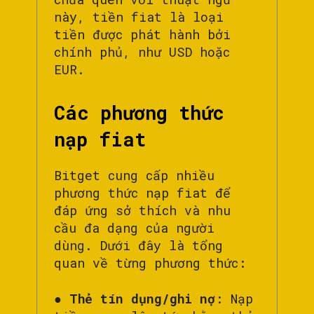
này, tiền fiat là loại
tiền được phát hành bởi
chính phủ, như USD hoặc
EUR.
Các phương thức
nạp fiat
Bitget cung cấp nhiều
phương thức nạp fiat để
đáp ứng sở thích và nhu
cầu đa dạng của người
dùng. Dưới đây là tổng
quan về từng phương thức:
●
Thẻ tín dụng/ghi nợ
: Nạp