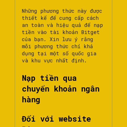
Những phương thức này được
thiết kế để cung cấp cách
an toàn và hiệu quả để nạp
tiền vào tài khoản Bitget
của bạn. Xin lưu ý rằng
mỗi phương thức chỉ khả
dụng tại một số quốc gia
và khu vực nhất định.
Nạp tiền qua
chuyển khoản ngân
hàng
Đối với website