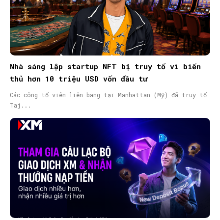
Nhà sáng lập startup NFT bị truy tố vì biển
thủ hơn 10 triệu USD vốn đầu tư
Các công tố viên liên bang tại Manhattan (Mỹ) đã truy tố
Taj...