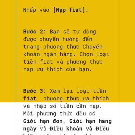
Nhấp vào
[Nạp fiat]
.
Bước 2:
Bạn sẽ tự động
được chuyển hướng đến
trang phương thức Chuyển
khoản ngân hàng. Chọn loại
tiền fiat và phương thức
nạp ưu thích của bạn.
Bước 3:
Xem lại loại tiền
fiat, phương thức ưa thích
và nhập số tiền cần nạp.
Mỗi phương thức đều có
Giới hạn đơn
,
Giới hạn hàng
ngày
và
Điều khoản và Điều