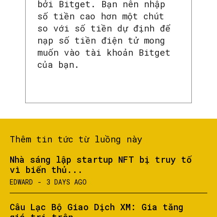
bởi Bitget. Bạn nên nhập
số tiền cao hơn một chút
so với số tiền dự định để
nạp số tiền điện tử mong
muốn vào tài khoản Bitget
của bạn.
Thêm tin tức từ luồng này
Nhà sáng lập startup NFT bị truy tố
vì biển thủ...
EDWARD
-
3 DAYS AGO
Câu Lạc Bộ Giao Dịch XM: Gia tăng