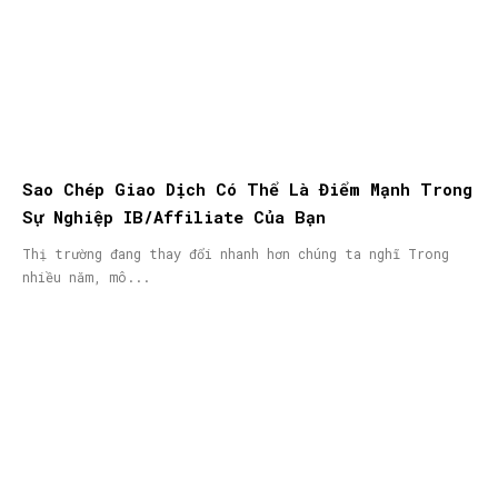
Sao Chép Giao Dịch Có Thể Là Điểm Mạnh Trong
Sự Nghiệp IB/Affiliate Của Bạn
Thị trường đang thay đổi nhanh hơn chúng ta nghĩ Trong
nhiều năm, mô...