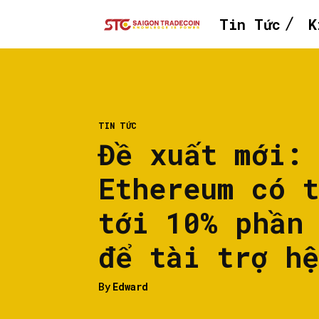
Tin Tức
K
TIN TỨC
Đề xuất mới:
Ethereum có 
tới 10% phần
để tài trợ h
By
Edward