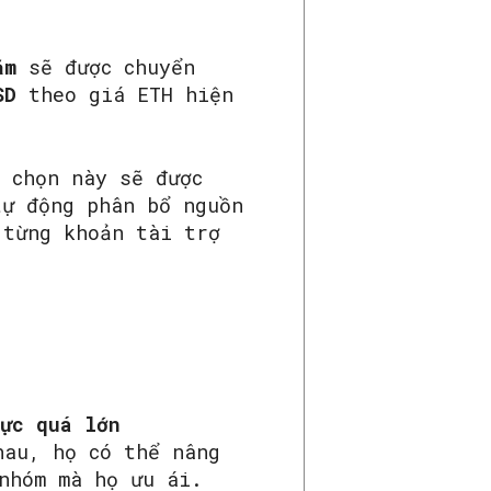
ăm
sẽ được chuyển
SD
theo giá ETH hiện
 chọn này sẽ được
tự động phân bổ nguồn
 từng khoản tài trợ
lực quá lớn
hau, họ có thể nâng
nhóm mà họ ưu ái.