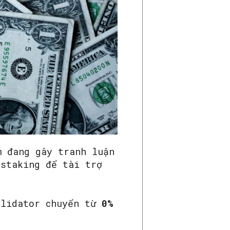
m đang gây tranh luận
 staking để tài trợ
alidator chuyển từ
0%