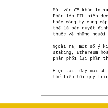
Một vấn đề khác là
x
Phần lớn ETH hiện đư
hoặc công ty cung cấ
thể là bên quyết địn
thuộc về những người
Ngoài ra, một số ý k
staking, Ethereum ho
phân phối lại phần t
Hiện tại, đây mới ch
thể tiến tới quy trì