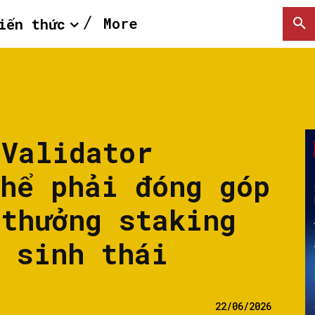
More
iến thức
 Validator
thể phải đóng góp
 thưởng staking
ệ sinh thái
22/06/2026