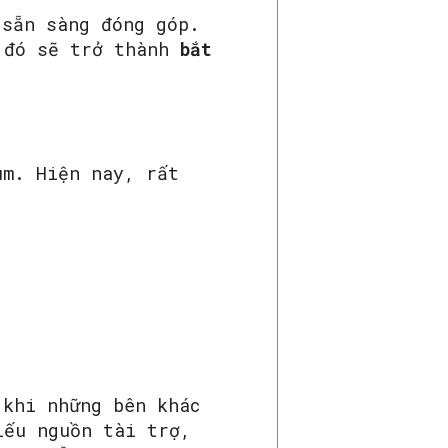
 sẵn sàng đóng góp.
p đó sẽ trở thành
bắt
um. Hiện nay, rất
:
 khi những bên khác
iếu nguồn tài trợ,