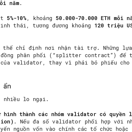
ỗi năm
.
đạt
5%-10%
, khoảng
50.000-70.000 ETH mỗi n
sinh thái, tương đương khoảng
120 triệu U
ó thể chỉ định nơi nhận tài trợ. Những lựa
 đồng phân phối (“splitter contract”) để 
 của validator, thay vì phải bỏ phiếu cho
 ẩn
i nhiều lo ngại.
ự hình thành các nhóm validator có quyền 
tion)
. Nếu đa số validator phối hợp với n
uyển nguồn vốn vào chính các tổ chức hoặc 