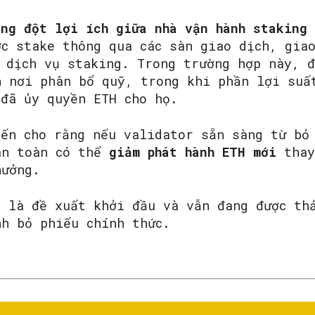
ung đột lợi ích giữa nhà vận hành staking
ợc stake thông qua các sàn giao dịch, gia
p dịch vụ staking. Trong trường hợp này, 
h nơi phân bổ quỹ, trong khi phần lợi suấ
 đã ủy quyền ETH cho họ.
iến cho rằng nếu validator sẵn sàng từ bỏ
àn toàn có thể
giảm phát hành ETH mới
thay
hưởng.
ỉ là đề xuất khởi đầu và vẫn đang được th
nh bỏ phiếu chính thức.