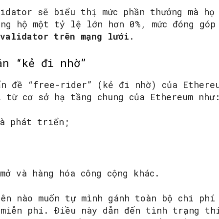
lidator sẽ biểu thị mức phần thưởng mà họ
ủng hộ một tỷ lệ lớn hơn 0%, mức đóng gó
 validator trên mạng lưới
.
án “kẻ đi nhờ”
ấn đề “free-rider” (kẻ đi nhờ) của Ethere
i từ cơ sở hạ tầng chung của Ethereum như
à phát triển;
mở và hàng hóa công cộng khác.
bên nào muốn tự mình gánh toàn bộ chi phí
 miễn phí. Điều này dẫn đến tình trạng th