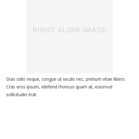
Duis odio neque, congue ut iaculis nec, pretium vitae libero.
Cras eros ipsum, eleifend rhoncus quam at, euismod
sollicitudin erat.
Fusce imperdiet, neque ut
sodales dignissim, nulla dui.
Nam vel tortor orci.