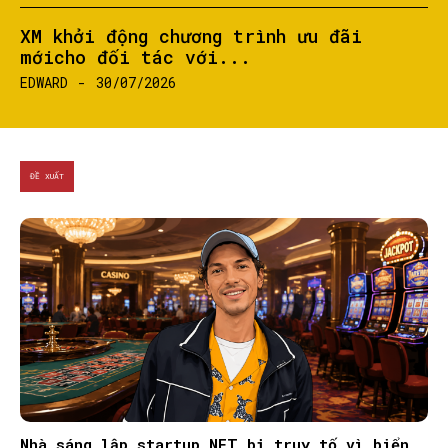
XM khởi động chương trình ưu đãi
mớicho đối tác với...
EDWARD
-
30/07/2026
ĐỀ XUẤT
Nhà sáng lập startup NFT bị truy tố vì biển