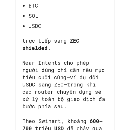
BTC
SOL
USDC
trực tiếp sang
ZEC
shielded
.
Near Intents cho phép
người dùng chỉ cần nêu mục
tiêu cuối cùng—ví dụ đổi
USDC sang ZEC—trong khi
các router chuyên dụng sẽ
xử lý toàn bộ giao dịch đa
bước phía sau.
Theo Swihart, khoảng
600–
700 triệu USD
đã chảy qua