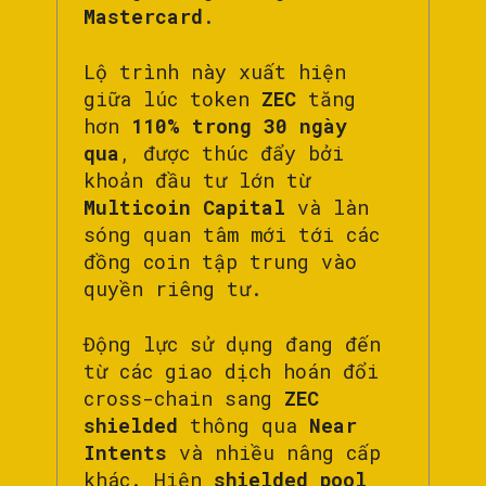
Mastercard
.
Lộ trình này xuất hiện
giữa lúc token
ZEC
tăng
hơn
110% trong 30 ngày
qua
, được thúc đẩy bởi
khoản đầu tư lớn từ
Multicoin Capital
và làn
sóng quan tâm mới tới các
đồng coin tập trung vào
quyền riêng tư.
Động lực sử dụng đang đến
từ các giao dịch hoán đổi
cross-chain sang
ZEC
shielded
thông qua
Near
Intents
và nhiều nâng cấp
khác. Hiện
shielded pool