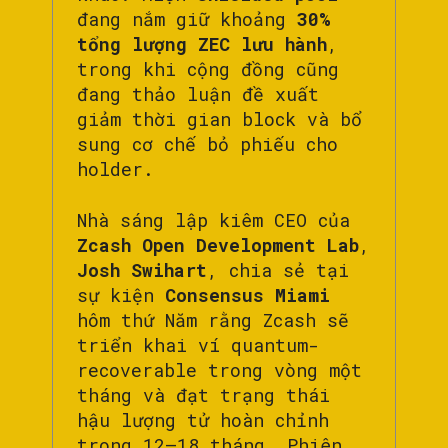
đang nắm giữ khoảng
30%
tổng lượng ZEC lưu hành
,
trong khi cộng đồng cũng
đang thảo luận đề xuất
giảm thời gian block và bổ
sung cơ chế bỏ phiếu cho
holder.
Nhà sáng lập kiêm CEO của
Zcash Open Development Lab
,
Josh Swihart
, chia sẻ tại
sự kiện
Consensus Miami
hôm thứ Năm rằng Zcash sẽ
triển khai ví quantum-
recoverable trong vòng một
tháng và đạt trạng thái
hậu lượng tử hoàn chỉnh
trong 12–18 tháng. Phiên