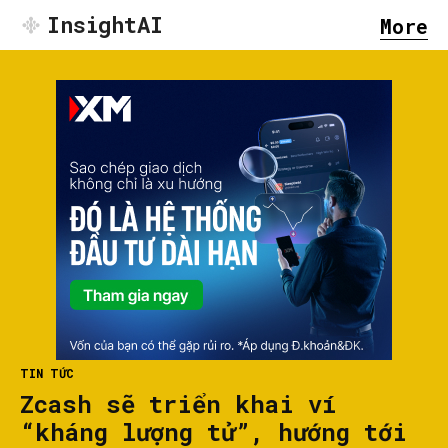
InsightAI
More
TIN TỨC
Zcash sẽ triển khai ví
“kháng lượng tử”, hướng tới