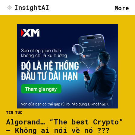
InsightAI
More
TIN TỨC
Algorand… “The best Crypto”
– Không ai nói về nó ???