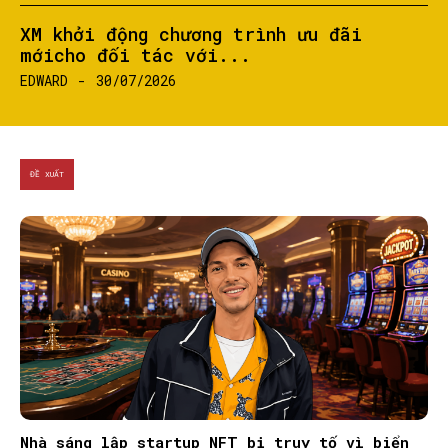
XM khởi động chương trình ưu đãi
mớicho đối tác với...
EDWARD
-
30/07/2026
ĐỀ XUẤT
Nhà sáng lập startup NFT bị truy tố vì biển