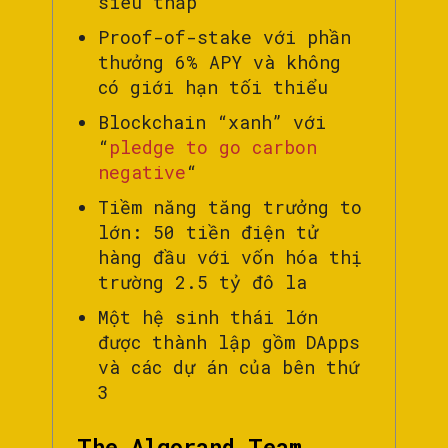
siêu thấp
Proof-of-stake với phần
thưởng 6% APY và không
có giới hạn tối thiểu
Blockchain “xanh” với
“
pledge to go carbon
negative
“
Tiềm năng tăng trưởng to
lớn: 50 tiền điện tử
hàng đầu với vốn hóa thị
trường 2.5 tỷ đô la
Một hệ sinh thái lớn
được thành lập gồm DApps
và các dự án của bên thứ
3
The Algorand Team