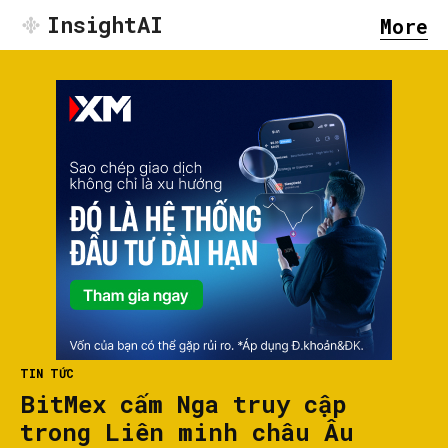
InsightAI
More
TIN TỨC
BitMex cấm Nga truy cập
trong Liên minh châu Âu