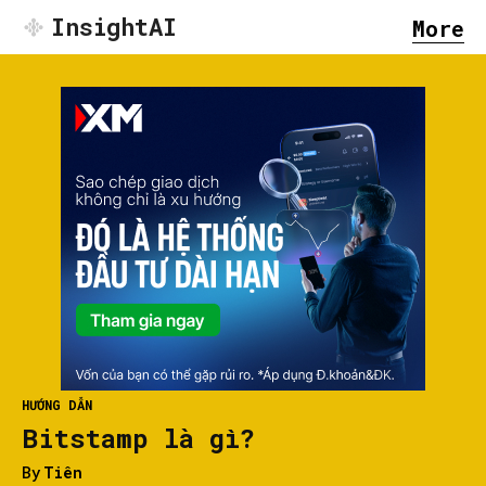
InsightAI
More
HƯỚNG DẪN
Bitstamp là gì?
By
Tiên