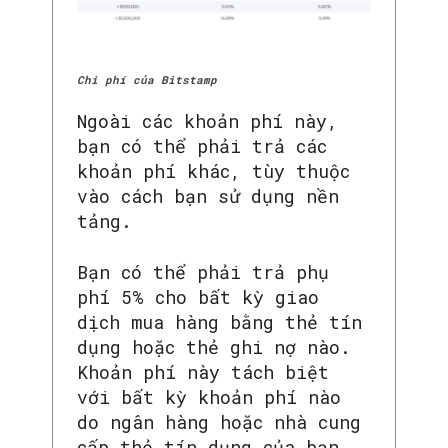
Chi phí của Bitstamp
Ngoài các khoản phí này,
bạn có thể phải trả các
khoản phí khác, tùy thuộc
vào cách bạn sử dụng nền
tảng.
Bạn có thể phải trả phụ
phí 5% cho bất kỳ giao
dịch mua hàng bằng thẻ tín
dụng hoặc thẻ ghi nợ nào.
Khoản phí này tách biệt
với bất kỳ khoản phí nào
SEARCH...
do ngân hàng hoặc nhà cung
cấp thẻ tín dụng của bạn