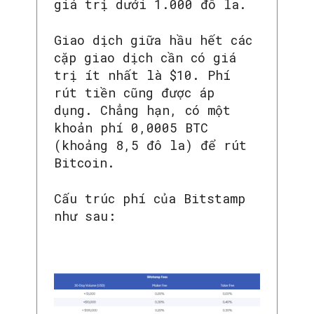
giá trị dưới 1.000 đô la.
Giao dịch giữa hầu hết các
cặp giao dịch cần có giá
trị ít nhất là $10. Phí
rút tiền cũng được áp
dụng. Chẳng hạn, có một
khoản phí 0,0005 BTC
(khoảng 8,5 đô la) để rút
Bitcoin.
Cấu trúc phí của Bitstamp
như sau: