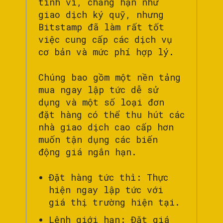
tinh vi, chẳng hạn như
giao dịch ký quỹ, nhưng
Bitstamp đã làm rất tốt
việc cung cấp các dịch vụ
cơ bản và mức phí hợp lý.
Chúng bao gồm một nền tảng
mua ngay lập tức dễ sử
dụng và một số loại đơn
đặt hàng có thể thu hút các
nhà giao dịch cao cấp hơn
muốn tận dụng các biến
động giá ngắn hạn.
Đặt hàng tức thì: Thực
hiện ngay lập tức với
giá thị trường hiện tại.
Lệnh giới hạn: Đặt giá