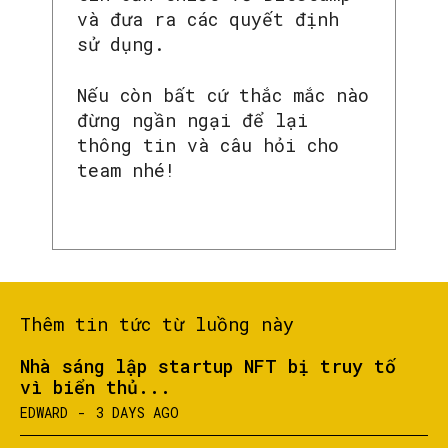
và đưa ra các quyết định
sử dụng.
Nếu còn bất cứ thắc mắc nào
đừng ngần ngại để lại
thông tin và câu hỏi cho
team nhé!
Thêm tin tức từ luồng này
Nhà sáng lập startup NFT bị truy tố
vì biển thủ...
EDWARD
-
3 DAYS AGO