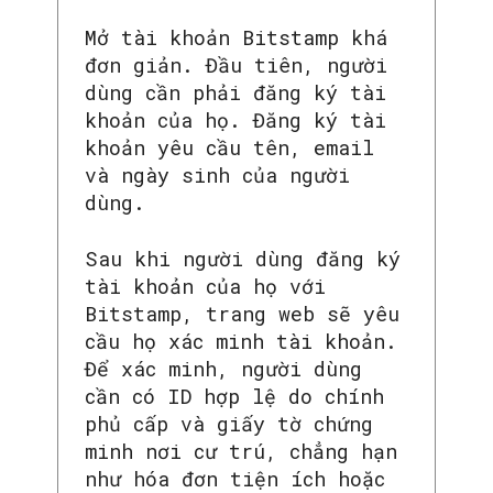
Mở tài khoản Bitstamp khá
đơn giản. Đầu tiên, người
dùng cần phải đăng ký tài
khoản của họ. Đăng ký tài
khoản yêu cầu tên, email
và ngày sinh của người
dùng.
Sau khi người dùng đăng ký
tài khoản của họ với
Bitstamp, trang web sẽ yêu
cầu họ xác minh tài khoản.
Để xác minh, người dùng
cần có ID hợp lệ do chính
phủ cấp và giấy tờ chứng
minh nơi cư trú, chẳng hạn
như hóa đơn tiện ích hoặc