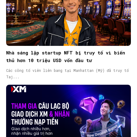
Nhà sáng lập startup NFT bị truy tố vì biển
thủ hơn 10 triệu USD vốn đầu tư
Các công tố viên liên bang tại Manhattan (Mỹ) đã truy tố
Taj...