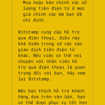
Mua hoặc bán chính xác số
lượng tiền điện tử ở mức
giá chính xác mà bạn đã
chỉ định.
Bitstamp cung cấp hỗ trợ
qua điện thoại, điều này
khá hiếm trong số các sàn
giao dịch tiền điện tử
khác. Nếu việc có thể nói
chuyện với nhân viên hỗ
trợ qua điện thoại là quan
trọng đối với bạn, hãy xem
lại Bitstamp.
Nếu bạn thích hỗ trợ khách
hàng dựa trên văn bản, bạn
có thể được phục vụ tốt hơn