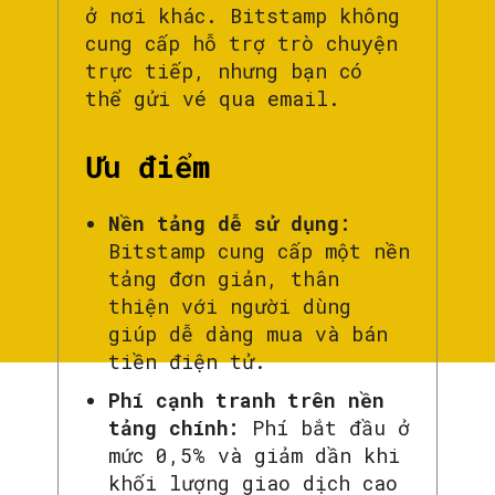
ở nơi khác. Bitstamp không
cung cấp hỗ trợ trò chuyện
trực tiếp, nhưng bạn có
thể gửi vé qua email.
Ưu điểm
Nền tảng dễ sử dụng:
Bitstamp cung cấp một nền
tảng đơn giản, thân
thiện với người dùng
giúp dễ dàng mua và bán
tiền điện tử.
Phí cạnh tranh trên nền
tảng chính:
Phí bắt đầu ở
mức 0,5% và giảm dần khi
khối lượng giao dịch cao