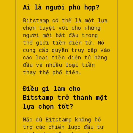
Ai là người phù hợp?
Bitstamp có thể là một lựa
chọn tuyệt vời cho những
người mới bắt đầu trong
thế giới tiền điện tử. Nó
cung cấp quyền truy cập vào
các loại tiền điện tử hàng
đầu và nhiều loại tiền
thay thế phổ biến.
Điều gì làm cho
Bitstamp trở thành một
lựa chọn tốt?
Mặc dù Bitstamp không hỗ
trợ các chiến lược đầu tư