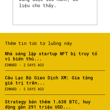
liệu cho thấy.
Thêm tin tức từ luồng này
Nhà sáng lập startup NFT bị truy tố
vì biển thủ...
EDWARD
-
2 DAYS AGO
SEARCH...
Câu Lạc Bộ Giao Dịch XM: Gia tăng
giá trị trên...
EDWARD
-
5 DAYS AGO
Strategy bán thêm 1.638 BTC, huy
động gần 291 triệu USD...