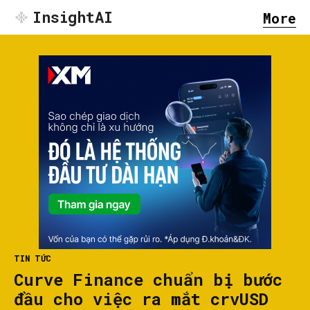
InsightAI
More
TIN TỨC
Curve Finance chuẩn bị bước
đầu cho việc ra mắt crvUSD