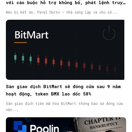
với cáo buộc hỗ trợ khủng bố, phát lệnh truy
nã quốc tế
Nếu bị kết án, Pavel Durov – nhà sáng lập và chủ sở...
Sàn giao dịch BitMart sẽ đóng cửa sau 9 năm
hoạt động, token BMX lao dốc 58%
Sàn giao dịch tiền mã hóa BitMart thông báo sẽ đóng cửa
nền...