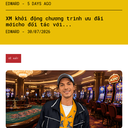
EDWARD
-
5 DAYS AGO
XM khởi động chương trình ưu đãi
mớicho đối tác với...
EDWARD
-
30/07/2026
ĐỀ XUẤT