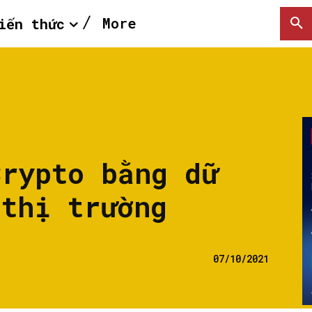
More
iến thức
Crypto bằng dữ
 thị trường
07/10/2021