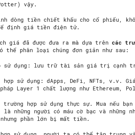
Potter) vậy.
ình dòng tiền chiết khấu cho cổ phiếu, kh
để định giá tiền điện tử.
SEARCH...
ích giá đã được đưa ra mà dựa trên
các trư
có thể phân loại chúng đơn giản như sau:
p sử dụng: lưu trữ tài sản giá trị cạnh t
g hợp sử dụng: dApps, DeFi, NFTs, v.v. Gi
 pháp Layer 1 chất lượng như Ethereum, Po
ó trường hợp sử dụng thực sự. Mua nếu bạn
g là những người có máu cờ bạc và những n
 nhưng phần lớn bị mất tiền.
 hợp sử dụng, người ta có thể tập trung v