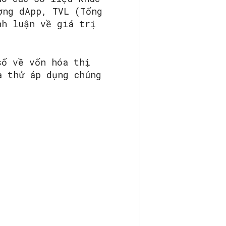
ợng dApp, TVL (Tổng
nh luận về giá trị
số về vốn hóa thị
a thử áp dụng chúng