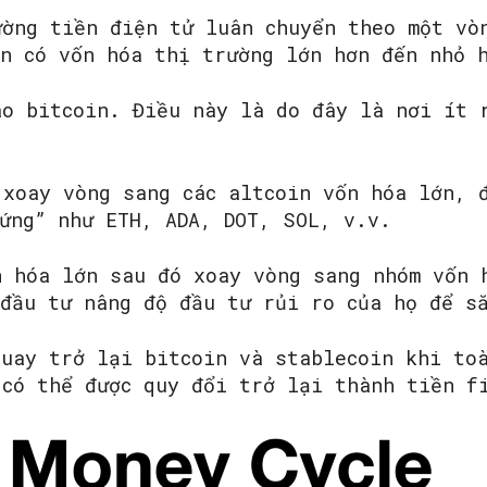
ường tiền điện tử luân chuyển theo một vò
en có vốn hóa thị trường lớn hơn đến nhỏ 
ào bitcoin. Điều này là do đây là nơi ít 
 xoay vòng sang các altcoin vốn hóa lớn, 
cứng” như ETH, ADA, DOT, SOL, v.v.
n hóa lớn sau đó xoay vòng sang nhóm vốn 
 đầu tư nâng độ đầu tư rủi ro của họ để s
quay trở lại bitcoin và stablecoin khi to
 có thể được quy đổi trở lại thành tiền f