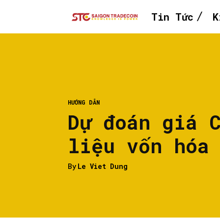
Tin Tức
K
HƯỚNG DẪN
Dự đoán giá 
liệu vốn hóa
By
Le Viet Dung