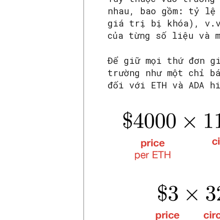
nhau, bao gồm: tỷ lệ
giá trị bị khóa), v.
của từng số liệu và 
Để giữ mọi thứ đơn g
trường như một chỉ b
đối với ETH và ADA h