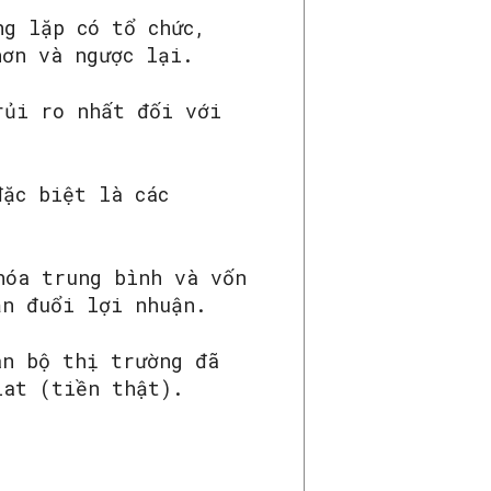
ng lặp có tổ chức,
hơn và ngược lại.
rủi ro nhất đối với
đặc biệt là các
hóa trung bình và vốn
ăn đuổi lợi nhuận.
àn bộ thị trường đã
iat (tiền thật).