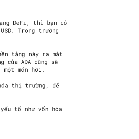
ạng DeFi, thì bạn có
 USD. Trong trường
nền tảng này ra mắt
ng của ADA cũng sẽ
à một món hời.
hóa thị trường, để
 yếu tố như vốn hóa