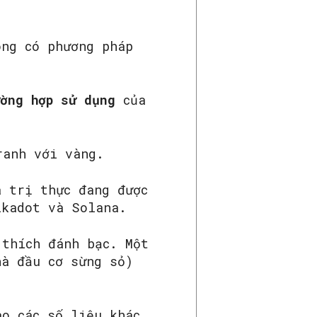
ông có phương pháp
ờng hợp sử dụng
của
ranh với vàng.
á trị thực đang được
lkadot và Solana.
 thích đánh bạc. Một
hà đầu cơ sừng sỏ)
ào các số liệu khác