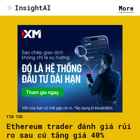
InsightAI
More
TIN TỨC
Ethereum trader đánh giá rủi
ro sau cú tăng giá 40%