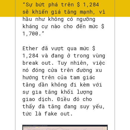
“Sự bứt phá trên $ 1,284
sẽ khiến giá tăng mạnh, vì
hầu như không có ngưỡng
kháng cự nào cho đến mức $
1,700.”
Ether đã vượt qua mức $
1,284 và đang ở trong vùng
break out. Tuy nhiên, việc
nó đóng cửa trên đường xu
hướng trên của tam giác
tăng dần không đi kèm với
sự gia tăng khối lượng
giao dịch. Điều đó cho
thấy đà tăng đang suy yếu,
tức là fake out.