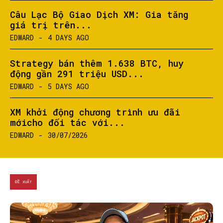
Câu Lạc Bộ Giao Dịch XM: Gia tăng
giá trị trên...
EDWARD
-
4 DAYS AGO
Strategy bán thêm 1.638 BTC, huy
động gần 291 triệu USD...
EDWARD
-
5 DAYS AGO
XM khởi động chương trình ưu đãi
mớicho đối tác với...
EDWARD
-
30/07/2026
ĐỀ XUẤT