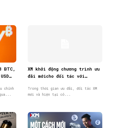
8 BTC,
XM khởi động chương trình ưu
 USD
đãi mớicho đối tác với
thưởng tiền mặt lên đến
u chỉnh
Trong thời gian ưu đãi, đối tác XM
40.000$
qua...
mới và hiện tại có...