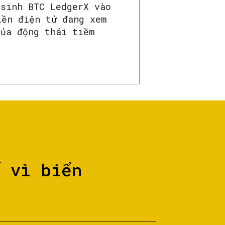
 sinh BTC LedgerX vào
iền điện tử đang xem
của động thái tiềm
ố vì biển