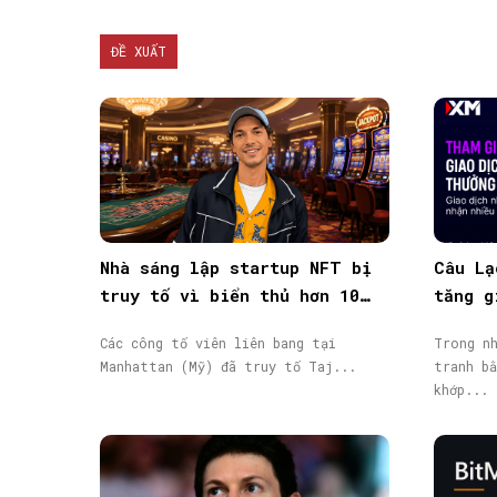
ĐỀ XUẤT
Nhà sáng lập startup NFT bị
Câu Lạ
truy tố vì biển thủ hơn 10
tăng g
triệu USD vốn đầu tư
giao d
Các công tố viên liên bang tại
Trong nh
Manhattan (Mỹ) đã truy tố Taj...
tranh bằ
khớp...