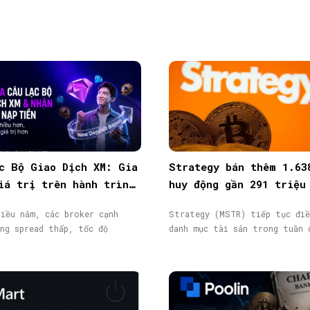
c Bộ Giao Dịch XM: Gia
Strategy bán thêm 1.63
iá trị trên hành trình
huy động gần 291 triệu
ịch
từ phát hành cổ phiếu
iều năm, các broker cạnh
Strategy (MSTR) tiếp tục điề
ng spread thấp, tốc độ
danh mục tài sản trong tuần 