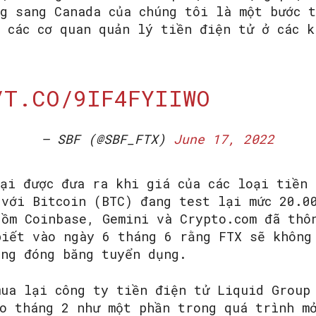
ng sang Canada của chúng tôi là một bước t
 các cơ quan quản lý tiền điện tử ở các k
“
/T.CO/9IF4FYIIWO
— SBF (@SBF_FTX)
June 17, 2022
lại được đưa ra khi giá của các loại tiền 
 với Bitcoin (BTC) đang test lại mức 20.0
gồm Coinbase, Gemini và Crypto.com đã thô
biết vào ngày 6 tháng 6 rằng FTX sẽ không
ông đóng băng tuyển dụng.
mua lại công ty tiền điện tử Liquid Group
ào tháng 2 như một phần trong quá trình m