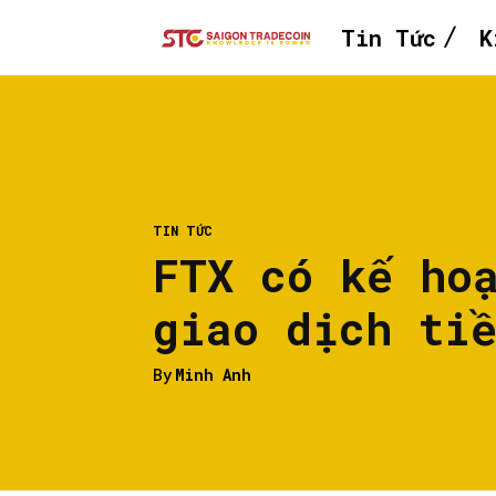
Tin Tức
K
TIN TỨC
FTX có kế ho
giao dịch ti
By
Minh Anh