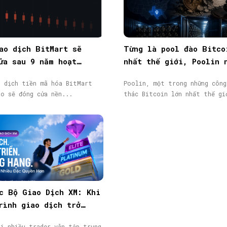
ao dịch BitMart sẽ
Từng là pool đào Bitco
ửa sau 9 năm hoạt
nhất thế giới, Poolin 
token BMX lao dốc 58%
phá sản
o dịch tiền mã hóa BitMart
Poolin, một trong những công
áo sẽ đóng cửa nền...
thác Bitcoin lớn nhất thế gi
c Bộ Giao Dịch XM: Khi
rình giao dịch trở
giá trị đáng được ghi
hi nhiều trader vẫn tập trung