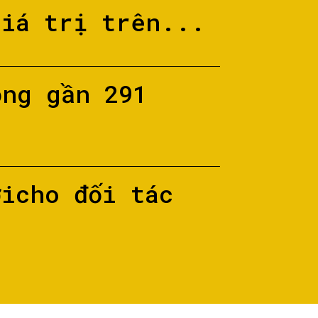
giá trị trên...
ộng gần 291
ớicho đối tác