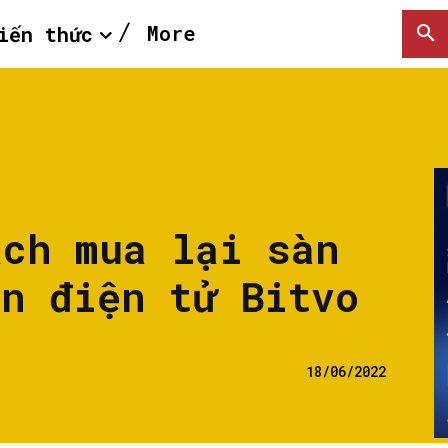
More
iến thức
ạch mua lại sàn
ền điện tử Bitvo
18/06/2022