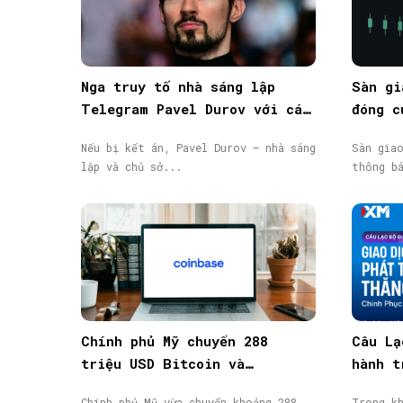
Nga truy tố nhà sáng lập
Sàn gi
Telegram Pavel Durov với cáo
đóng c
buộc hỗ trợ khủng bố, phát
động, 
Nếu bị kết án, Pavel Durov – nhà sáng
Sàn gia
lệnh truy nã quốc tế
lập và chủ sở...
thông b
Chính phủ Mỹ chuyển 288
Câu Lạ
triệu USD Bitcoin và
hành t
Ethereum bị tịch thu lên
thành 
Chính phủ Mỹ vừa chuyển khoảng 288
Trong k