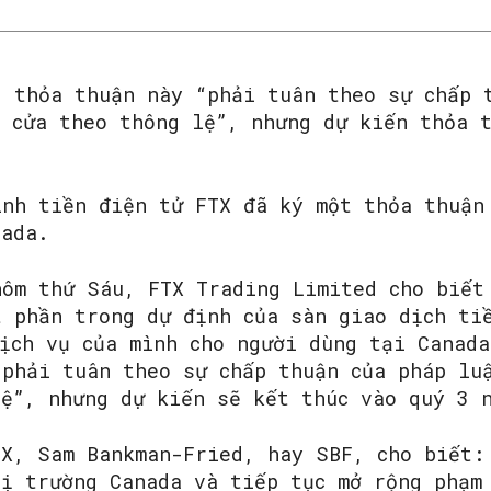
g thỏa thuận này “phải tuân theo sự chấp 
g cửa theo thông lệ”, nhưng dự kiến thỏa 
inh tiền điện tử FTX đã ký một thỏa thuận
nada.
hôm thứ Sáu, FTX Trading Limited cho biết
t phần trong dự định của sàn giao dịch ti
dịch vụ của mình cho người dùng tại Canad
SEARCH...
“phải tuân theo sự chấp thuận của pháp lu
lệ”, nhưng dự kiến sẽ kết thúc vào quý 3 
TX, Sam Bankman-Fried, hay SBF, cho biết:
hị trường Canada và tiếp tục mở rộng phạm