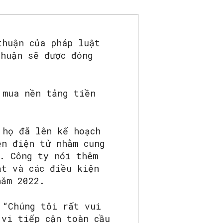
thuận của pháp luật
thuận sẽ được đóng
 mua nền tảng tiền
 họ đã lên kế hoạch
ền điện tử nhằm cung
a. Công ty nói thêm
ật và các điều kiện
năm 2022.
 “Chúng tôi rất vui
 vi tiếp cận toàn cầu