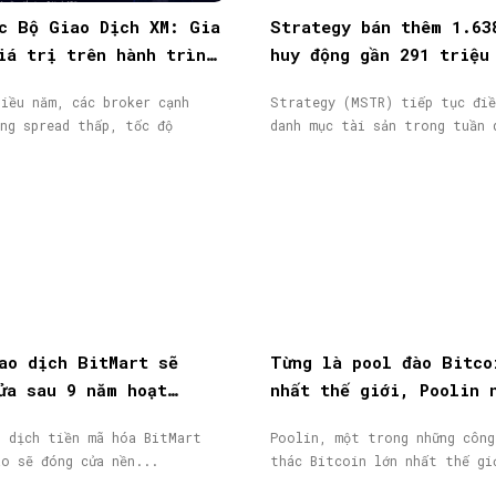
c Bộ Giao Dịch XM: Gia
Strategy bán thêm 1.63
iá trị trên hành trình
huy động gần 291 triệu
ịch
từ phát hành cổ phiếu
iều năm, các broker cạnh
Strategy (MSTR) tiếp tục điề
ng spread thấp, tốc độ
danh mục tài sản trong tuần 
ao dịch BitMart sẽ
Từng là pool đào Bitco
ửa sau 9 năm hoạt
nhất thế giới, Poolin 
token BMX lao dốc 58%
phá sản
o dịch tiền mã hóa BitMart
Poolin, một trong những công
áo sẽ đóng cửa nền...
thác Bitcoin lớn nhất thế gi