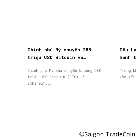
Chính phủ Mỹ chuyển 288
Câu Lạ
triệu USD Bitcoin và
hành t
Ethereum bị tịch thu lên
thành 
Chính phủ Mỹ vừa chuyển khoảng 288
Trong k
Coinbase Prime
nhận
triệu USD Bitcoin (BTC) và
vào kết
Ethereum...
©Saigon TradeCoin |