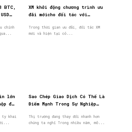
8 BTC,
XM khởi động chương trình ưu
 USD
đãi mớicho đối tác với
thưởng tiền mặt lên đến
u chỉnh
Trong thời gian ưu đãi, đối tác XM
40.000$
qua...
mới và hiện tại có...
in lớn
Sao Chép Giao Dịch Có Thể Là
nộp đơn
Điểm Mạnh Trong Sự Nghiệp
IB/Affiliate Của Bạn
 ty khai
Thị trường đang thay đổi nhanh hơn
ới...
chúng ta nghĩ Trong nhiều năm, mô...