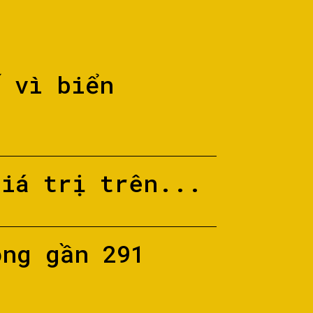
ố vì biển
giá trị trên...
ộng gần 291