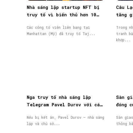
Nhà sáng lập startup NFT bị
Câu Lạ
truy tố vì biển thủ hơn 10
tăng g
triệu USD vốn đầu tư
giao d
Các công tố viên liên bang tại
Trong nh
Manhattan (Mỹ) đã truy tố Taj...
tranh bằ
khớp...
Nga truy tố nhà sáng lập
Sàn gi
Telegram Pavel Durov với cáo
đóng c
buộc hỗ trợ khủng bố, phát
động, 
Nếu bị kết án, Pavel Durov – nhà sáng
Sàn gia
lệnh truy nã quốc tế
lập và chủ sở...
thông b