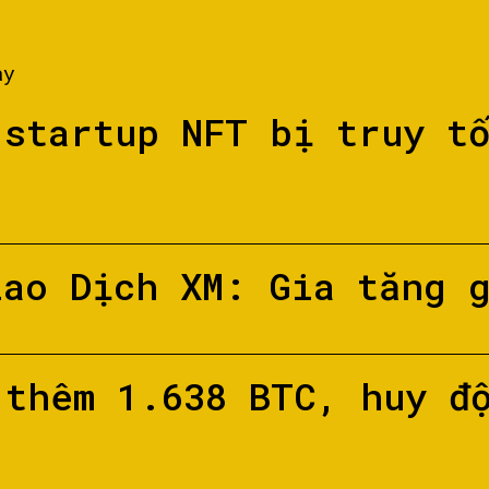
ày
 startup NFT bị truy t
iao Dịch XM: Gia tăng 
 thêm 1.638 BTC, huy đ