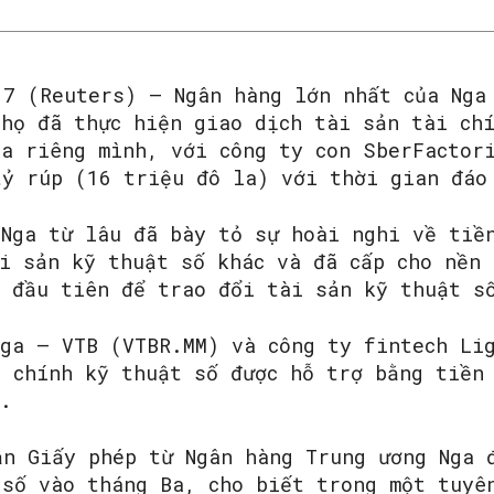
 7 (Reuters) – Ngân hàng lớn nhất của Nga
 họ đã thực hiện giao dịch tài sản tài ch
ủa riêng mình, với công ty con SberFactor
tỷ rúp (16 triệu đô la) với thời gian đáo
 Nga từ lâu đã bày tỏ sự hoài nghi về tiề
i sản kỹ thuật số khác và đã cấp cho nền 
p đầu tiên để trao đổi tài sản kỹ thuật s
SEARCH...
Nga – VTB (VTBR.MM) và công ty fintech Li
i chính kỹ thuật số được hỗ trợ bằng tiền
6.
ận Giấy phép từ Ngân hàng Trung ương Nga 
 số vào tháng Ba, cho biết trong một tuyê