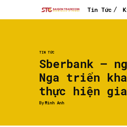
Tin Tức
K
TIN TỨC
Sberbank – n
Nga triển kh
thực hiện gi
By
Minh Anh