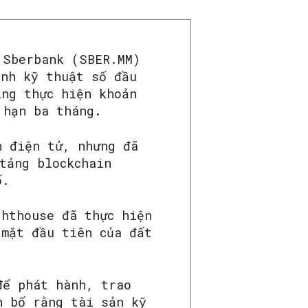
 Sberbank (SBER.MM)
ính kỹ thuật số đầu
ing thực hiện khoản
 hạn ba tháng.
n điện tử, nhưng đã
tảng blockchain
ố.
ghthouse đã thực hiện
 mặt đầu tiên của đất
để phát hành, trao
n bố rằng tài sản kỹ