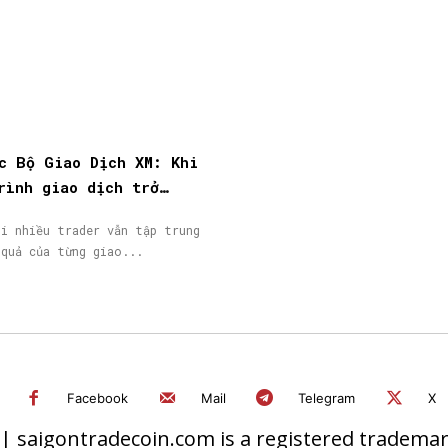
c Bộ Giao Dịch XM: Khi
rình giao dịch trở
giá trị đáng được ghi
hi nhiều trader vẫn tập trung
 quả của từng giao...
Facebook
Mail
Telegram
X
 saigontradecoin.com is a registered trademark.