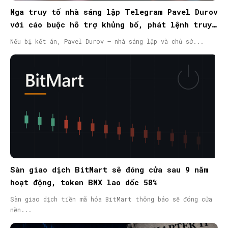
Nga truy tố nhà sáng lập Telegram Pavel Durov
với cáo buộc hỗ trợ khủng bố, phát lệnh truy
nã quốc tế
Nếu bị kết án, Pavel Durov – nhà sáng lập và chủ sở...
Sàn giao dịch BitMart sẽ đóng cửa sau 9 năm
hoạt động, token BMX lao dốc 58%
Sàn giao dịch tiền mã hóa BitMart thông báo sẽ đóng cửa
nền...