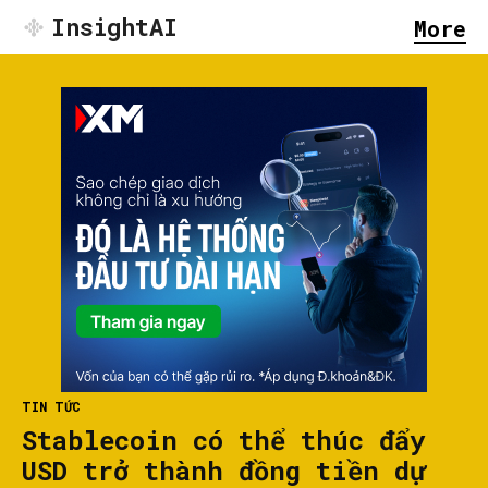
InsightAI
More
TIN TỨC
Stablecoin có thể thúc đẩy
USD trở thành đồng tiền dự