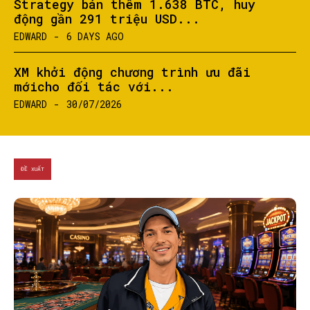
Strategy bán thêm 1.638 BTC, huy
động gần 291 triệu USD...
EDWARD
-
6 DAYS AGO
XM khởi động chương trình ưu đãi
mớicho đối tác với...
EDWARD
-
30/07/2026
ĐỀ XUẤT