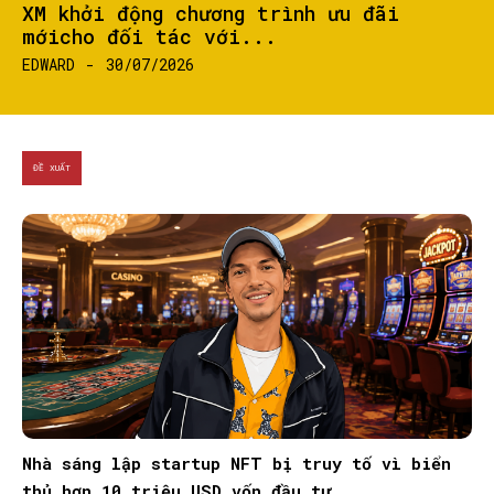
XM khởi động chương trình ưu đãi
mớicho đối tác với...
EDWARD
-
30/07/2026
ĐỀ XUẤT
Nhà sáng lập startup NFT bị truy tố vì biển
thủ hơn 10 triệu USD vốn đầu tư