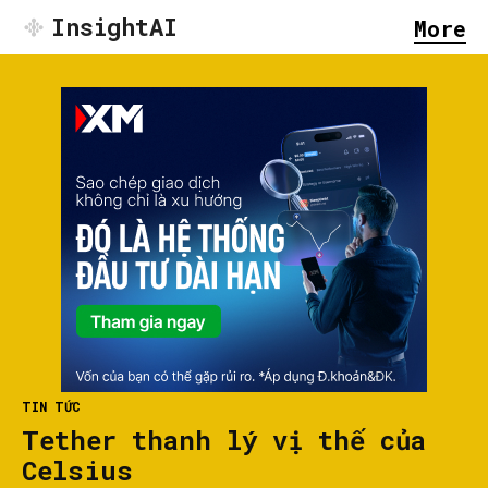
InsightAI
More
TIN TỨC
Tether thanh lý vị thế của
Celsius