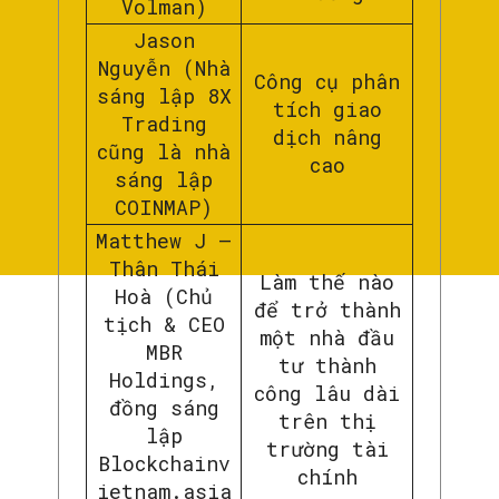
Volman)
Jason
Nguyễn (Nhà
Công cụ phân
sáng lập 8X
tích giao
Trading
dịch nâng
cũng là nhà
cao
sáng lập
COINMAP)
Matthew J –
Thân Thái
Làm thế nào
Hoà (Chủ
để trở thành
tịch & CEO
một nhà đầu
MBR
tư thành
Holdings,
công lâu dài
đồng sáng
trên thị
lập
trường tài
Blockchainv
chính
ietnam.asia