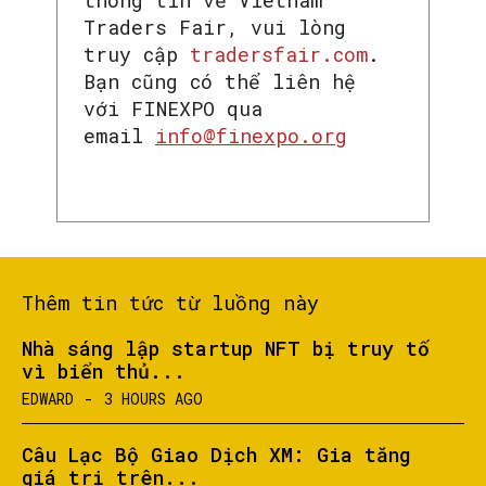
thông tin về Vietnam
Traders Fair, vui lòng
truy cập
tradersfair.com
.
Bạn cũng có thể liên hệ
với FINEXPO qua
email
info@finexpo.org
Thêm tin tức từ luồng này
Nhà sáng lập startup NFT bị truy tố
SEARCH...
vì biển thủ...
EDWARD
-
3 HOURS AGO
Câu Lạc Bộ Giao Dịch XM: Gia tăng
giá trị trên...