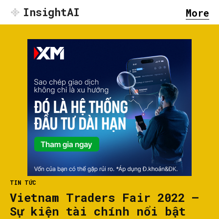
InsightAI
More
TIN TỨC
Vietnam Traders Fair 2022 –
Sự kiện tài chính nổi bật