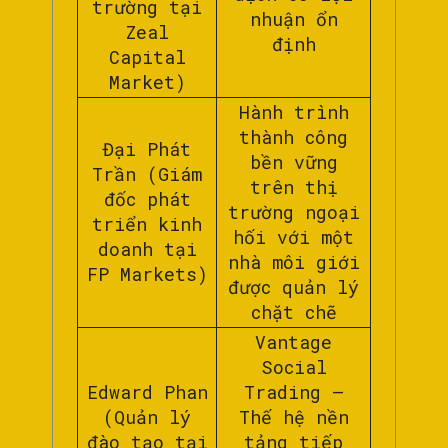
trường tại
nhuận ổn
Zeal
định
Capital
Market)
Hành trình
thành công
Đại Phát
bền vững
Trần (Giám
trên thị
đốc phát
trường ngoại
triển kinh
hối với một
doanh tại
nhà môi giới
FP Markets)
được quản lý
chặt chẽ
Vantage
Social
Edward Phan
Trading –
(Quản lý
Thế hệ nền
đào tạo tại
tảng tiếp