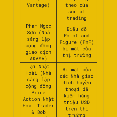
Vantage)
theo của
social
trading
Phạm Ngọc
Biểu đồ
Sơn (Nhà
Point and
sáng lập
Figure (PnF)
cộng đồng
bí mật của
giao dịch
thị trường
AKVSA)
Lại Nhật
Bí mật của
Hoài (Nhà
các Nhà giao
sáng lập
dịch huyền
cộng đồng
thoại để
Price
kiếm hàng
Action Nhật
triệu USD
Hoài Trader
trên thị
& Bob
trường