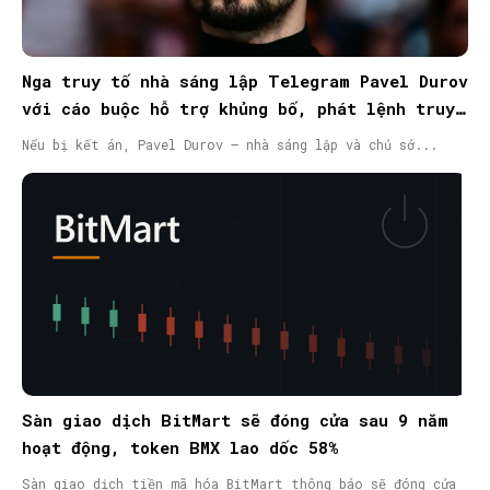
Nga truy tố nhà sáng lập Telegram Pavel Durov
với cáo buộc hỗ trợ khủng bố, phát lệnh truy
nã quốc tế
Nếu bị kết án, Pavel Durov – nhà sáng lập và chủ sở...
Sàn giao dịch BitMart sẽ đóng cửa sau 9 năm
hoạt động, token BMX lao dốc 58%
Sàn giao dịch tiền mã hóa BitMart thông báo sẽ đóng cửa