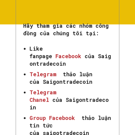
Hãy tham gia các nhóm công
đồng của chúng tôi tại:
Like
fanpage
Facebook
của Saig
ontradecoin
Telegram
thảo luận
của Saigontradecoin
Telegram
Chanel
của Saigontradeco
in
Group Facebook
thảo luận
tin tức
của saigotradecoin