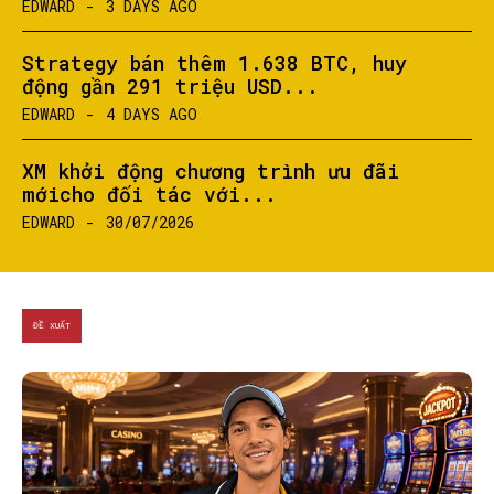
EDWARD
-
3 DAYS AGO
Strategy bán thêm 1.638 BTC, huy
động gần 291 triệu USD...
SEARCH...
EDWARD
-
4 DAYS AGO
XM khởi động chương trình ưu đãi
mớicho đối tác với...
EDWARD
-
30/07/2026
ĐỀ XUẤT