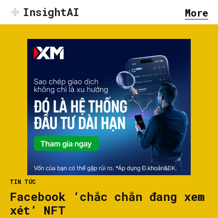
InsightAI
More
TIN TỨC
Facebook ‘chắc chắn đang xem
xét’ NFT