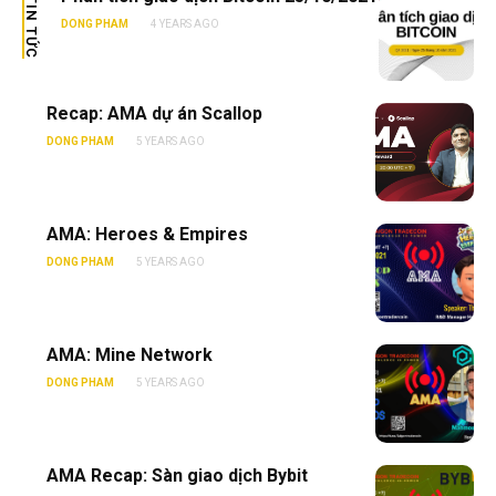
TIN TỨC
SEARCH...
DONG PHAM
4 YEARS AGO
Recap: AMA dự án Scallop
DONG PHAM
5 YEARS AGO
AMA: Heroes & Empires
DONG PHAM
5 YEARS AGO
AMA: Mine Network
DONG PHAM
5 YEARS AGO
AMA Recap: Sàn giao dịch Bybit