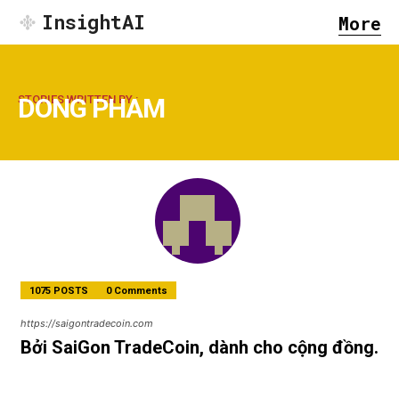
InsightAI
More
STORIES WRITTEN BY :
DONG PHAM
1075 POSTS
0 Comments
https://saigontradecoin.com
Bởi SaiGon TradeCoin, dành cho cộng đồng.