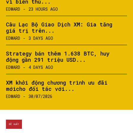
vì biển thủ...
EDWARD
-
23 HOURS AGO
Câu Lạc Bộ Giao Dịch XM: Gia tăng
giá trị trên...
EDWARD
-
3 DAYS AGO
Strategy bán thêm 1.638 BTC, huy
động gần 291 triệu USD...
EDWARD
-
4 DAYS AGO
XM khởi động chương trình ưu đãi
mớicho đối tác với...
EDWARD
-
30/07/2026
ĐỀ XUẤT