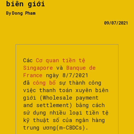
biên giới
By
Dong Pham
09/07/2021
Các
Cơ quan tiền tệ
Singapore
và
Banque de
France
ngày 8/7/2021
đã
công bố
sự thành công
việc thanh toán xuyên biên
giới (Wholesale payment
and settlement) bằng cách
sử dụng nhiều loại tiền tệ
kỹ thuật số của ngân hàng
trung ương(m-CBDCs).