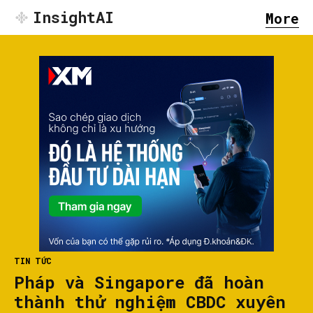
InsightAI
More
TIN TỨC
Pháp và Singapore đã hoàn
thành thử nghiệm CBDC xuyên