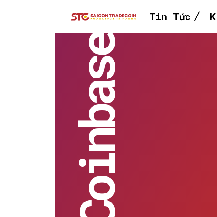
Tin Tức
K
Coinbase