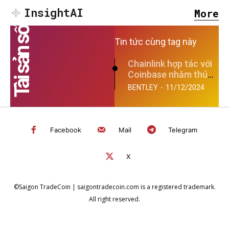
InsightAI
More
Tài sản số
Tin tức cùng tag này
Chainlink hợp tác với
Coinbase nhằm thúc
đẩy phát triển hệ...
BENTLEY
-
11/12/2024
Facebook
Mail
Telegram
X
©Saigon TradeCoin | saigontradecoin.com is a registered trademark.
All right reserved.
SEARCH...