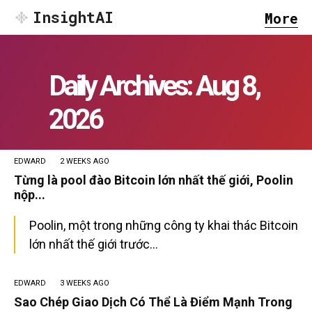
InsightAI
More
Daily Archives: Aug 8,
2026
EDWARD
2 WEEKS AGO
Từng là pool đào Bitcoin lớn nhất thế giới, Poolin
nộp...
Poolin, một trong những công ty khai thác Bitcoin
lớn nhất thế giới trước...
EDWARD
3 WEEKS AGO
Sao Chép Giao Dịch Có Thể Là Điểm Mạnh Trong