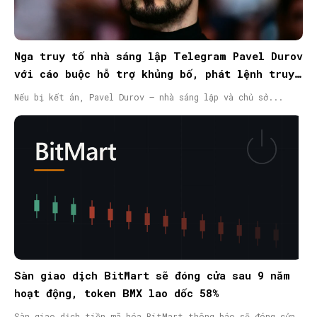
Nga truy tố nhà sáng lập Telegram Pavel Durov
với cáo buộc hỗ trợ khủng bố, phát lệnh truy
nã quốc tế
Nếu bị kết án, Pavel Durov – nhà sáng lập và chủ sở...
Sàn giao dịch BitMart sẽ đóng cửa sau 9 năm
hoạt động, token BMX lao dốc 58%
Sàn giao dịch tiền mã hóa BitMart thông báo sẽ đóng cửa