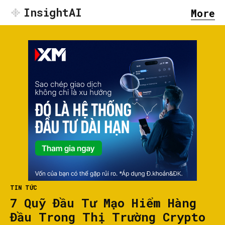
InsightAI
More
TIN TỨC
7 Quỹ Đầu Tư Mạo Hiểm Hàng
Đầu Trong Thị Trường Crypto