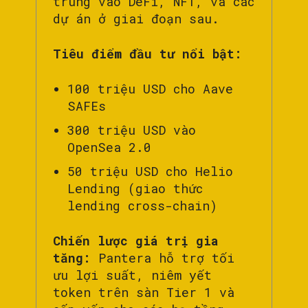
trung vào DeFi, NFT, và các
dự án ở giai đoạn sau.
Tiêu điểm đầu tư nổi bật:
100 triệu USD cho Aave
SAFEs
300 triệu USD vào
OpenSea 2.0
50 triệu USD cho Helio
Lending (giao thức
lending cross-chain)
Chiến lược giá trị gia
tăng:
Pantera hỗ trợ tối
ưu lợi suất, niêm yết
token trên sàn Tier 1 và