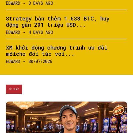
EDWARD
-
3 DAYS AGO
Strategy bán thêm 1.638 BTC, huy
động gần 291 triệu USD...
EDWARD
-
4 DAYS AGO
XM khởi động chương trình ưu đãi
mớicho đối tác với...
EDWARD
-
30/07/2026
ĐỀ XUẤT