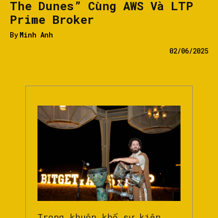
The Dunes” Cùng AWS Và LTP
Prime Broker
By
Minh Anh
02/06/2025
Trong khuôn khổ sự kiện