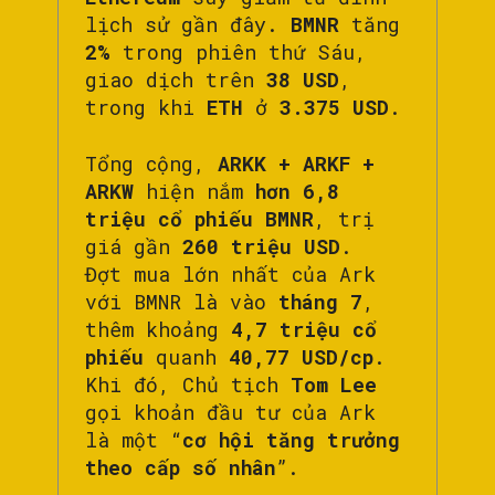
lịch sử gần đây.
BMNR
tăng
2%
trong phiên thứ Sáu,
giao dịch trên
38 USD
,
trong khi
ETH
ở
3.375 USD
.
Tổng cộng,
ARKK + ARKF +
ARKW
hiện nắm
hơn 6,8
triệu cổ phiếu BMNR
, trị
giá gần
260 triệu USD
.
Đợt mua lớn nhất của Ark
với BMNR là vào
tháng 7
,
thêm khoảng
4,7 triệu cổ
phiếu
quanh
40,77 USD/cp
.
Khi đó, Chủ tịch
Tom Lee
gọi khoản đầu tư của Ark
là một “
cơ hội tăng trưởng
theo cấp số nhân
”.