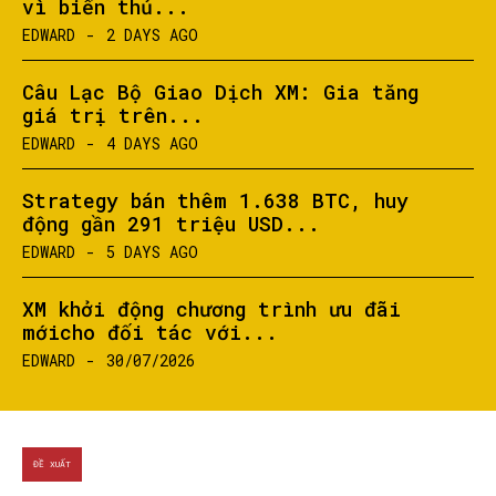
vì biển thủ...
EDWARD
-
2 DAYS AGO
Câu Lạc Bộ Giao Dịch XM: Gia tăng
giá trị trên...
EDWARD
-
4 DAYS AGO
SEARCH...
Strategy bán thêm 1.638 BTC, huy
động gần 291 triệu USD...
EDWARD
-
5 DAYS AGO
XM khởi động chương trình ưu đãi
mớicho đối tác với...
EDWARD
-
30/07/2026
ĐỀ XUẤT