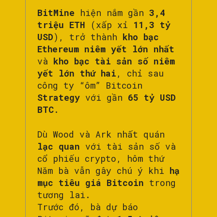
BitMine
hiện nắm gần
3,4
triệu ETH
(xấp xỉ
11,3 tỷ
USD
), trở thành
kho bạc
Ethereum niêm yết lớn nhất
và
kho bạc tài sản số niêm
yết lớn thứ hai
, chỉ sau
công ty “ôm” Bitcoin
Strategy
với gần
65 tỷ USD
BTC
.
Dù Wood và Ark nhất quán
lạc quan
với tài sản số và
cổ phiếu crypto, hôm thứ
Năm bà vẫn gây chú ý khi
hạ
mục tiêu giá Bitcoin
trong
tương lai.
Trước đó, bà dự báo