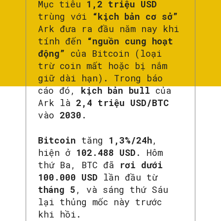
Mục tiêu
1,2 triệu USD
trùng với
“kịch bản cơ sở”
Ark đưa ra đầu năm nay khi
tính đến
“nguồn cung hoạt
động”
của Bitcoin (loại
trừ coin mất hoặc bị nắm
giữ dài hạn). Trong báo
cáo đó,
kịch bản bull
của
Ark là
2,4 triệu USD/BTC
vào
2030
.
Bitcoin
tăng
1,3%/24h
,
hiện ở
102.488 USD
. Hôm
thứ Ba, BTC đã
rơi dưới
100.000 USD
lần đầu từ
tháng 5
, và sáng thứ Sáu
lại thủng mốc này trước
khi hồi.