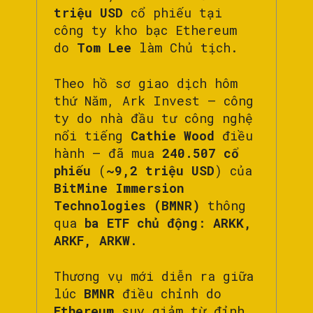
triệu USD
cổ phiếu tại
công ty kho bạc Ethereum
do
Tom Lee
làm Chủ tịch.
Theo hồ sơ giao dịch hôm
thứ Năm, Ark Invest — công
ty do nhà đầu tư công nghệ
nổi tiếng
Cathie Wood
điều
hành — đã mua
240.507 cổ
phiếu
(
~9,2 triệu USD
) của
BitMine Immersion
Technologies (BMNR)
thông
qua
ba ETF chủ động
:
ARKK,
ARKF, ARKW
.
Thương vụ mới diễn ra giữa
lúc
BMNR
điều chỉnh do
Ethereum
suy giảm từ đỉnh