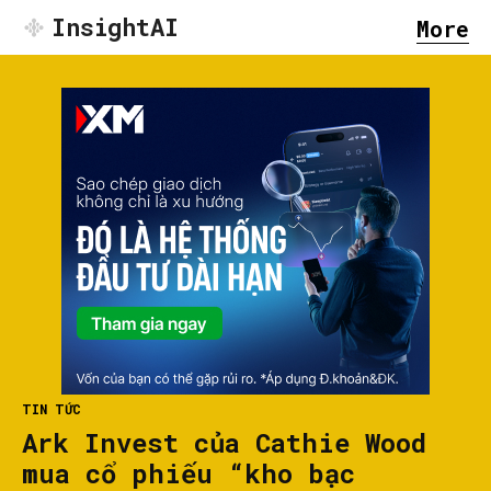
InsightAI
More
TIN TỨC
Ark Invest của Cathie Wood
mua cổ phiếu “kho bạc