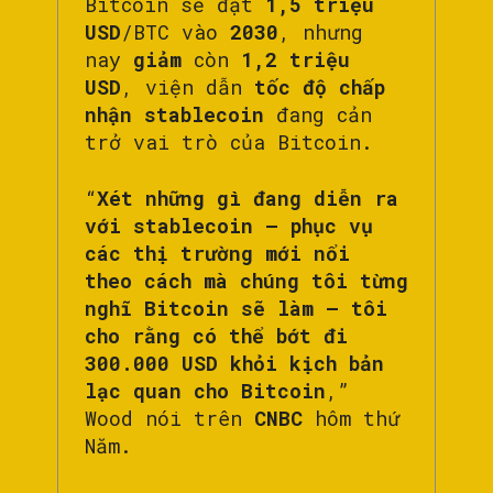
Bitcoin sẽ đạt
1,5 triệu
USD
/BTC vào
2030
, nhưng
nay
giảm
còn
1,2 triệu
USD
, viện dẫn
tốc độ chấp
nhận stablecoin
đang cản
trở vai trò của Bitcoin.
“
Xét những gì đang diễn ra
với stablecoin — phục vụ
các thị trường mới nổi
theo cách mà chúng tôi từng
nghĩ Bitcoin sẽ làm — tôi
cho rằng có thể bớt đi
300.000 USD khỏi kịch bản
lạc quan cho Bitcoin
,”
Wood nói trên
CNBC
hôm thứ
Năm.