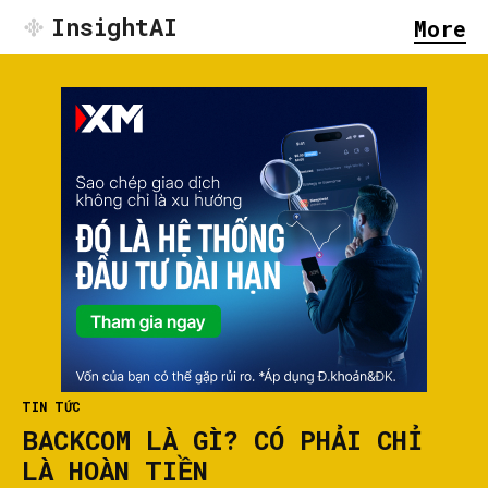
InsightAI
More
TIN TỨC
BACKCOM LÀ GÌ? CÓ PHẢI CHỈ
LÀ HOÀN TIỀN