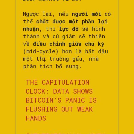
Ngược lại, nếu
người mới
có
thể
chốt được một phần lợi
nhuận
, thì
lực đỡ
sẽ hình
thành và cú giảm sẽ thiên
về
điều chỉnh giữa chu kỳ
(mid-cycle) hơn là bắt đầu
một thị trường gấu, nhà
phân tích bổ sung.
THE CAPITULATION
CLOCK: DATA SHOWS
BITCOIN'S PANIC IS
FLUSHING OUT WEAK
HANDS