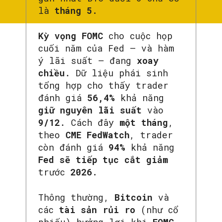
là
tháng 5
.
Kỳ vọng FOMC
cho cuộc họp
cuối năm của Fed — và hàm
ý lãi suất — đang
xoay
chiều
. Dữ liệu phái sinh
tổng hợp cho thấy trader
đánh giá
56,4%
khả năng
giữ nguyên lãi suất
vào
9/12
. Cách đây
một tháng
,
theo
CME FedWatch
, trader
còn đánh giá
94%
khả năng
Fed sẽ tiếp tục cắt giảm
trước
2026
.
Thông thường,
Bitcoin
và
các
tài sản rủi ro
(như cổ