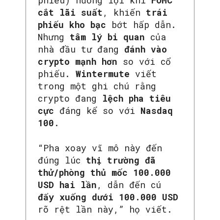
phiếu) hưởng lợi khi
FOMC
cắt lãi suất
, khiến
trái
phiếu kho bạc
bớt hấp dẫn.
Nhưng
tâm lý bi quan
của
nhà đầu tư đang
đánh vào
crypto mạnh hơn
so với cổ
phiếu.
Wintermute
viết
trong một ghi chú rằng
crypto đang
lệch pha tiêu
cực
đáng kể so với
Nasdaq
100
.
“Pha xoay vĩ mô này đến
đúng lúc
thị trường đã
thử/phòng thủ mốc 100.000
USD hai lần
, dẫn đến cú
đẩy xuống dưới 100.000 USD
rõ rệt lần này,” họ viết.