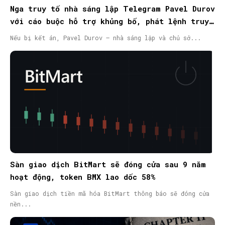
Nga truy tố nhà sáng lập Telegram Pavel Durov
với cáo buộc hỗ trợ khủng bố, phát lệnh truy
nã quốc tế
Nếu bị kết án, Pavel Durov – nhà sáng lập và chủ sở...
Sàn giao dịch BitMart sẽ đóng cửa sau 9 năm
hoạt động, token BMX lao dốc 58%
Sàn giao dịch tiền mã hóa BitMart thông báo sẽ đóng cửa
nền...