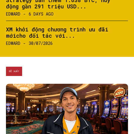
Strategy bán thêm 1.638 BTC, huy
động gần 291 triệu USD...
EDWARD
-
6 DAYS AGO
XM khởi động chương trình ưu đãi
mớicho đối tác với...
EDWARD
-
30/07/2026
ĐỀ XUẤT