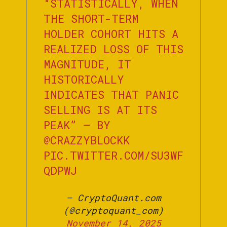
“STATISTICALLY, WHEN
THE SHORT-TERM
HOLDER COHORT HITS A
REALIZED LOSS OF THIS
MAGNITUDE, IT
HISTORICALLY
INDICATES THAT PANIC
SELLING IS AT ITS
PEAK” – BY
@CRAZZYBLOCKK
PIC.TWITTER.COM/SU3WF
QDPWJ
— CryptoQuant.com
(@cryptoquant_com)
November 14, 2025