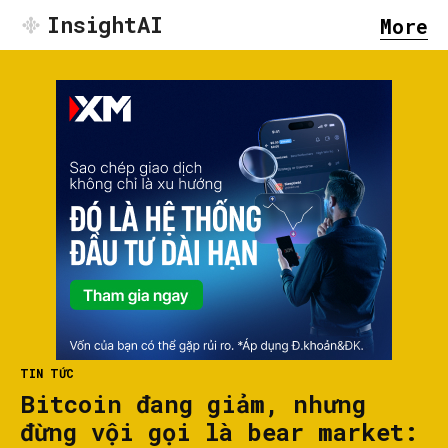
InsightAI
More
TIN TỨC
Bitcoin đang giảm, nhưng
đừng vội gọi là bear market: