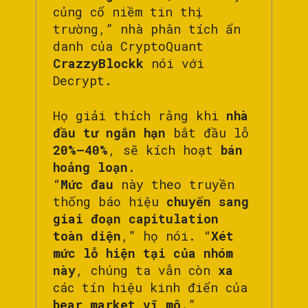
củng cố niềm tin thị
trường,” nhà phân tích ẩn
danh của CryptoQuant
CrazzyBlockk
nói với
Decrypt.
Họ giải thích rằng khi
nhà
đầu tư ngắn hạn
bắt đầu lỗ
20%–40%
, sẽ kích hoạt
bán
hoảng loạn
.
“
Mức đau
này theo truyền
thống báo hiệu
chuyển sang
giai đoạn capitulation
toàn diện
,” họ nói. “
Xét
mức lỗ hiện tại của nhóm
này
, chúng ta vẫn còn
xa
các tín hiệu kinh điển của
bear market vĩ mô
.”