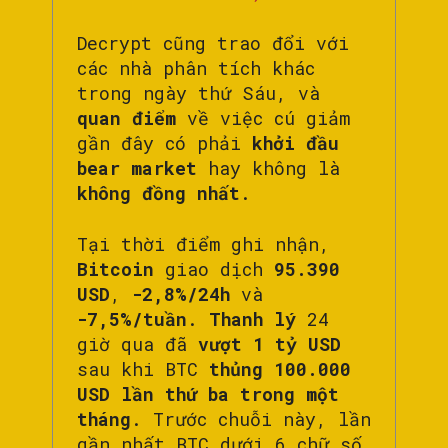
Decrypt cũng trao đổi với
các nhà phân tích khác
trong ngày thứ Sáu, và
quan điểm
về việc cú giảm
gần đây có phải
khởi đầu
bear market
hay không là
không đồng nhất
.
Tại thời điểm ghi nhận,
Bitcoin
giao dịch
95.390
USD
,
-2,8%/24h
và
-7,5%/tuần
.
Thanh lý
24
giờ qua đã
vượt 1 tỷ USD
sau khi BTC
thủng 100.000
USD lần thứ ba trong một
tháng
. Trước chuỗi này, lần
gần nhất BTC dưới 6 chữ số