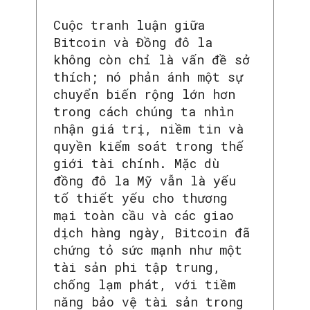
Cuộc tranh luận giữa
Bitcoin và Đồng đô la
không còn chỉ là vấn đề sở
thích; nó phản ánh một sự
chuyển biến rộng lớn hơn
trong cách chúng ta nhìn
nhận giá trị, niềm tin và
quyền kiểm soát trong thế
giới tài chính. Mặc dù
đồng đô la Mỹ vẫn là yếu
tố thiết yếu cho thương
mại toàn cầu và các giao
dịch hàng ngày, Bitcoin đã
chứng tỏ sức mạnh như một
tài sản phi tập trung,
chống lạm phát, với tiềm
năng bảo vệ tài sản trong