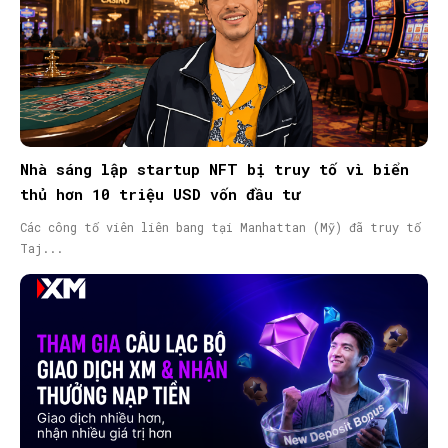
Nhà sáng lập startup NFT bị truy tố vì biển
thủ hơn 10 triệu USD vốn đầu tư
Các công tố viên liên bang tại Manhattan (Mỹ) đã truy tố
Taj...