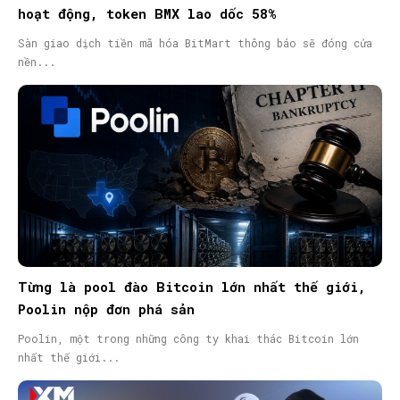
hoạt động, token BMX lao dốc 58%
Sàn giao dịch tiền mã hóa BitMart thông báo sẽ đóng cửa
nền...
Từng là pool đào Bitcoin lớn nhất thế giới,
Poolin nộp đơn phá sản
Poolin, một trong những công ty khai thác Bitcoin lớn
nhất thế giới...