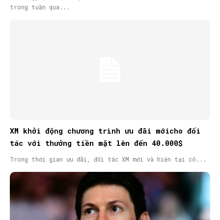
trong tuần qua...
XM khởi động chương trình ưu đãi mớicho đối
tác với thưởng tiền mặt lên đến 40.000$
Trong thời gian ưu đãi, đối tác XM mới và hiện tại có...