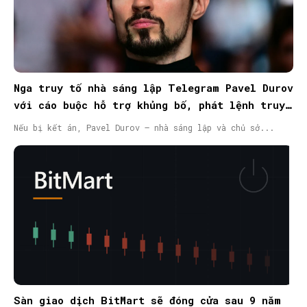
Nga truy tố nhà sáng lập Telegram Pavel Durov
với cáo buộc hỗ trợ khủng bố, phát lệnh truy
nã quốc tế
Nếu bị kết án, Pavel Durov – nhà sáng lập và chủ sở...
Sàn giao dịch BitMart sẽ đóng cửa sau 9 năm