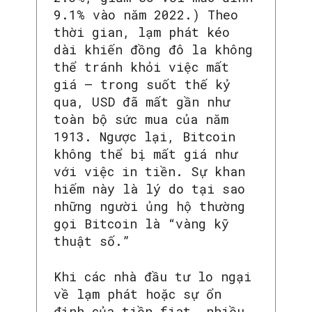
9.1% vào năm 2022.) Theo
thời gian, lạm phát kéo
dài khiến đồng đô la không
thể tránh khỏi việc mất
giá – trong suốt thế kỷ
qua, USD đã mất gần như
toàn bộ sức mua của năm
1913. Ngược lại, Bitcoin
không thể bị mất giá như
với việc in tiền. Sự khan
hiếm này là lý do tại sao
những người ủng hộ thường
gọi Bitcoin là “vàng kỹ
thuật số.”
Khi các nhà đầu tư lo ngại
về lạm phát hoặc sự ổn
định của tiền fiat, nhiều