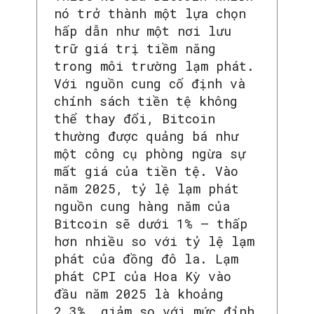
nó trở thành một lựa chọn
hấp dẫn như một nơi lưu
trữ giá trị tiềm năng
trong môi trường lạm phát.
Với nguồn cung cố định và
chính sách tiền tệ không
thể thay đổi, Bitcoin
thường được quảng bá như
một công cụ phòng ngừa sự
mất giá của tiền tệ. Vào
năm 2025, tỷ lệ lạm phát
nguồn cung hàng năm của
Bitcoin sẽ dưới 1% – thấp
hơn nhiều so với tỷ lệ lạm
phát của đồng đô la. Lạm
phát CPI của Hoa Kỳ vào
đầu năm 2025 là khoảng
2.3%, giảm so với mức đỉnh