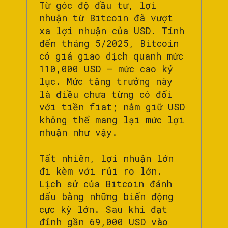
Từ góc độ đầu tư, lợi
nhuận từ Bitcoin đã vượt
xa lợi nhuận của USD. Tính
đến tháng 5/2025, Bitcoin
có giá giao dịch quanh mức
110,000 USD – mức cao kỷ
lục. Mức tăng trưởng này
là điều chưa từng có đối
với tiền fiat; nắm giữ USD
không thể mang lại mức lợi
nhuận như vậy.
Tất nhiên, lợi nhuận lớn
đi kèm với rủi ro lớn.
Lịch sử của Bitcoin đánh
dấu bằng những biến động
cực kỳ lớn. Sau khi đạt
đỉnh gần 69,000 USD vào