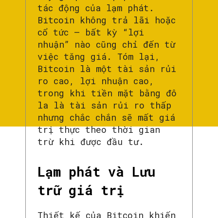
tác động của lạm phát.
Bitcoin không trả lãi hoặc
cổ tức – bất kỳ “lợi
nhuận” nào cũng chỉ đến từ
việc tăng giá. Tóm lại,
Bitcoin là một tài sản rủi
ro cao, lợi nhuận cao,
trong khi tiền mặt bằng đô
la là tài sản rủi ro thấp
nhưng chắc chắn sẽ mất giá
trị thực theo thời gian
trừ khi được đầu tư.
Lạm phát và Lưu
trữ giá trị
Thiết kế của Bitcoin khiến