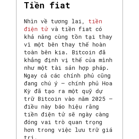
Tiền fiat
Nhìn về tương lai,
tiền
điện tử
và tiền fiat có
khả năng cùng tồn tại thay
vì một bên thay thế hoàn
toàn bên kia. Bitcoin đã
khẳng định vị thế của mình
như một tài sản hợp pháp.
Ngay cả các chính phủ cũng
đang chú ý – chính phủ Hoa
Kỳ đã tạo ra một quỹ dự
trữ Bitcoin vào năm 2025 –
điều này báo hiệu rằng
tiền điện tử sẽ ngày càng
đóng vai trò quan trọng
hơn trong việc lưu trữ giá
trị.