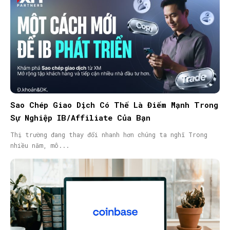
Sao Chép Giao Dịch Có Thể Là Điểm Mạnh Trong
Sự Nghiệp IB/Affiliate Của Bạn
Thị trường đang thay đổi nhanh hơn chúng ta nghĩ Trong
nhiều năm, mô...