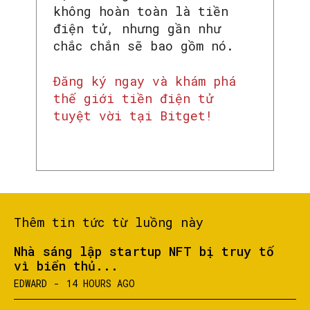
không hoàn toàn là tiền
điện tử, nhưng gần như
chắc chắn sẽ bao gồm nó.
Đăng ký ngay và khám phá
thế giới tiền điện tử
tuyệt vời tại Bitget!
Thêm tin tức từ luồng này
Nhà sáng lập startup NFT bị truy tố
vì biển thủ...
EDWARD
-
14 HOURS AGO