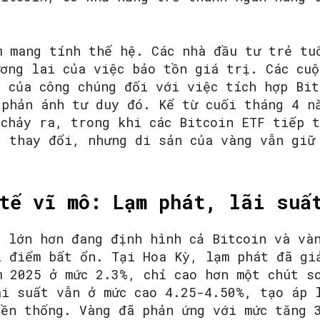
.
m mang tính thế hệ. Các nhà đầu tư trẻ tu
ơng lai của việc bảo tồn giá trị. Các cuộ
 của công chúng đối với việc tích hợp Bit
 phản ánh tư duy đó. Kể từ cuối tháng 4 n
 chảy ra, trong khi các Bitcoin ETF tiếp 
g thay đổi, nhưng di sản của vàng vẫn giữ
tế vĩ mô: Lạm phát, lãi suấ
g lớn hơn đang định hình cả Bitcoin và và
i điểm bất ổn. Tại Hoa Kỳ, lạm phát đã gi
m 2025 ở mức 2.3%, chỉ cao hơn một chút s
ãi suất vẫn ở mức cao 4.25-4.50%, tạo áp 
yền thống. Vàng đã phản ứng với mức tăng 