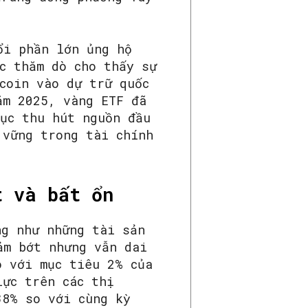
ổi phần lớn ủng hộ
c thăm dò cho thấy sự
coin vào dự trữ quốc
ăm 2025, vàng ETF đã
tục thu hút nguồn đầu
 vững trong tài chính
t và bất ổn
ng như những tài sản
ảm bớt nhưng vẫn dai
o với mục tiêu 2% của
lực trên các thị
38% so với cùng kỳ