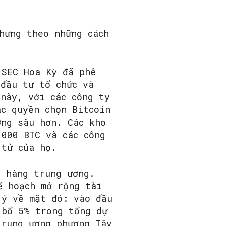
hưng theo những cách
 SEC Hoa Kỳ đã phê
 đầu tư tổ chức và
này, với các công ty
ác quyền chọn Bitcoin
ờng sâu hơn. Các kho
,000 BTC và các công
 tử của họ.
n hàng trung ương.
ế hoạch mở rộng tài
 ý về mặt đó: vào đầu
 bổ 5% trong tổng dự
trung ương phương Tây