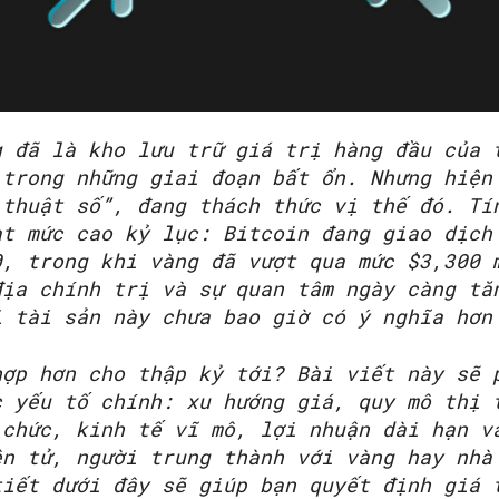
SEARCH...
g đã là kho lưu trữ giá trị hàng đầu của 
 trong những giai đoạn bất ổn. Nhưng hiện
 thuật số”, đang thách thức vị thế đó. Tí
ạt mức cao kỷ lục: Bitcoin đang giao dịch
0, trong khi vàng đã vượt qua mức $3,300 
địa chính trị và sự quan tâm ngày càng tă
i tài sản này chưa bao giờ có ý nghĩa hơn
hợp hơn cho thập kỷ tới? Bài viết này sẽ 
c yếu tố chính: xu hướng giá, quy mô thị 
 chức, kinh tế vĩ mô, lợi nhuận dài hạn v
ện tử, người trung thành với vàng hay nhà
tiết dưới đây sẽ giúp bạn quyết định giá 