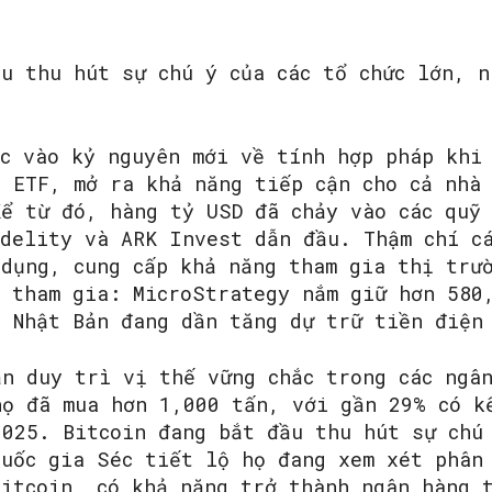
u thu hút sự chú ý của các tổ chức lớn, n
ớc vào kỷ nguyên mới về tính hợp pháp khi
t ETF, mở ra khả năng tiếp cận cho cả nhà
Kể từ đó, hàng tỷ USD đã chảy vào các quỹ 
idelity và ARK Invest dẫn đầu. Thậm chí c
 dụng, cung cấp khả năng tham gia thị trư
g tham gia: MicroStrategy nắm giữ hơn 580
a Nhật Bản đang dần tăng dự trữ tiền điện
ẫn duy trì vị thế vững chắc trong các ngâ
họ đã mua hơn 1,000 tấn, với gần 29% có k
2025. Bitcoin đang bắt đầu thu hút sự chú
Quốc gia Séc tiết lộ họ đang xem xét phân
Bitcoin, có khả năng trở thành ngân hàng 