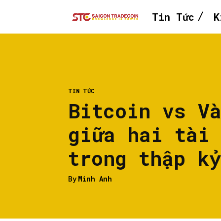
Tin Tức
K
TIN TỨC
Bitcoin vs V
giữa hai tài
trong thập kỷ
By
Minh Anh