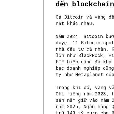
đến blockchain
Cả Bitcoin và vàng đề
rất khác nhau.
Năm 2024, Bitcoin bư
duyệt 11 Bitcoin spo
nhà đầu tư cá nhân. 
lớn như BlackRock, F
ETF hiện cũng đã khả
bạc doanh nghiệp cũn
ty như Metaplanet củ
Trong khi đó, vàng v
Chỉ riêng năm 2023, 
sản nắm giữ vào năm 
năm 2025, Ngân hàng 
trữ 140 tỷ euro cho 