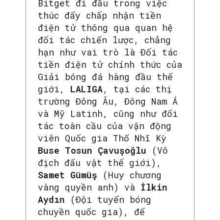
Bitget đi đầu trong việc
thúc đẩy chấp nhận tiền
điện tử thông qua quan hệ
đối tác chiến lược, chẳng
hạn như vai trò là Đối tác
tiền điện tử chính thức của
Giải bóng đá hàng đầu thế
giới,
LALIGA
, tại các thị
trường Đông Âu, Đông Nam Á
và Mỹ Latinh, cũng như đối
tác toàn cầu của vận động
viên Quốc gia Thổ Nhĩ Kỳ
Buse Tosun Çavuşoğlu
(Vô
địch đấu vật thế giới),
Samet Gümüş
(Huy chương
vàng quyền anh) và
İlkin
Aydın
(Đội tuyển bóng
chuyền quốc gia), để