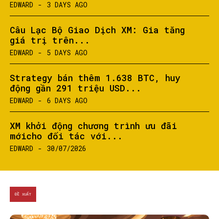
EDWARD
-
3 DAYS AGO
Câu Lạc Bộ Giao Dịch XM: Gia tăng
giá trị trên...
EDWARD
-
5 DAYS AGO
Strategy bán thêm 1.638 BTC, huy
động gần 291 triệu USD...
EDWARD
-
6 DAYS AGO
XM khởi động chương trình ưu đãi
mớicho đối tác với...
EDWARD
-
30/07/2026
ĐỀ XUẤT