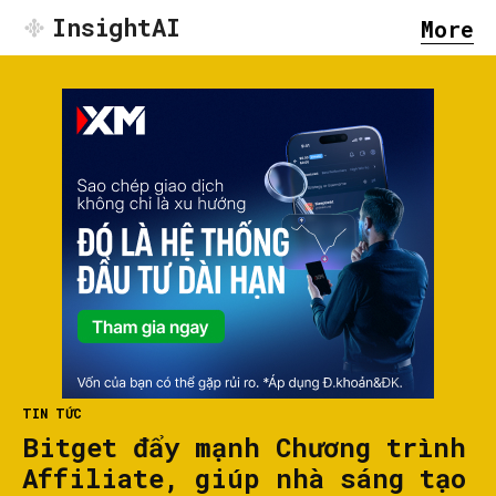
InsightAI
More
TIN TỨC
Bitget đẩy mạnh Chương trình
Affiliate, giúp nhà sáng tạo