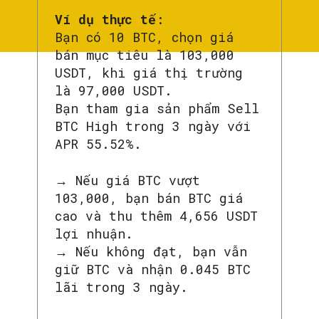
Ví dụ thực tế
:
Bạn có 10 BTC, chọn giá
bán mục tiêu là 103,000
USDT, khi giá thị trường
là 97,000 USDT.
Bạn tham gia sản phẩm Sell
BTC High trong 3 ngày với
APR 55.52%.
→ Nếu giá BTC vượt
103,000, bạn bán BTC giá
cao và thu thêm 4,656 USDT
lợi nhuận.
→ Nếu không đạt, bạn vẫn
giữ BTC và nhận 0.045 BTC
lãi trong 3 ngày.