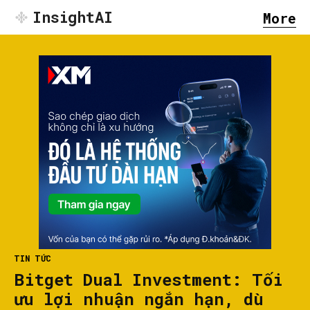
InsightAI
More
TIN TỨC
Bitget Dual Investment: Tối
ưu lợi nhuận ngắn hạn, dù