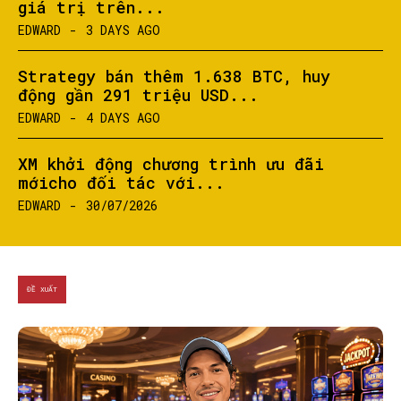
giá trị trên...
EDWARD
-
3 DAYS AGO
Strategy bán thêm 1.638 BTC, huy
động gần 291 triệu USD...
EDWARD
-
4 DAYS AGO
XM khởi động chương trình ưu đãi
mớicho đối tác với...
EDWARD
-
30/07/2026
ĐỀ XUẤT