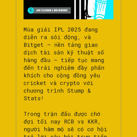
Mùa giải IPL 2025 đang
diễn ra sôi động, và
Bitget – nền tảng giao
dịch tài sản kỹ thuật số
hàng đầu – tiếp tục mang
đến trải nghiệm đầy phấn
khích cho cộng đồng yêu
cricket và crypto với
chương trình Stump &
Stats!
Trong trận đấu được chờ
đợi tối nay RCB vs KKR,
người hâm mộ sẽ có cơ hội
trả lời câu hỏi trực tiếp