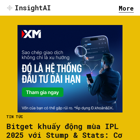
InsightAI
More
TIN TỨC
Bitget khuấy động mùa IPL
2025 với Stump & Stats: Cơ