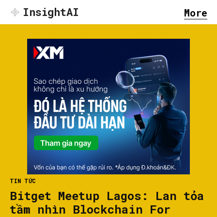
InsightAI
More
TIN TỨC
Bitget Meetup Lagos: Lan tỏa
tầm nhìn Blockchain For