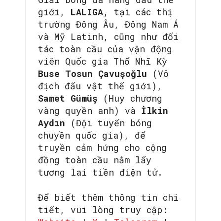
giới,
LALIGA
, tại các thị
trường Đông Âu, Đông Nam Á
và Mỹ Latinh, cũng như đối
tác toàn cầu của vận động
viên Quốc gia Thổ Nhĩ Kỳ
Buse Tosun Çavuşoğlu
(Vô
địch đấu vật thế giới),
Samet Gümüş
(Huy chương
vàng quyền anh) và
İlkin
Aydın
(Đội tuyển bóng
chuyền quốc gia), để
truyền cảm hứng cho cộng
đồng toàn cầu nắm lấy
tương lai tiền điện tử.
Để biết thêm thông tin chi
tiết, vui lòng truy cập: