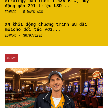
Strategy bán thêm 1.638 BTC, huy
động gần 291 triệu USD...
EDWARD
-
5 DAYS AGO
XM khởi động chương trình ưu đãi
mớicho đối tác với...
EDWARD
-
30/07/2026
ĐỀ XUẤT