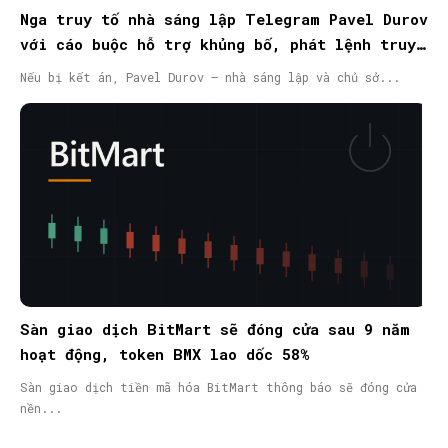
Nga truy tố nhà sáng lập Telegram Pavel Durov
với cáo buộc hỗ trợ khủng bố, phát lệnh truy
nã quốc tế
Nếu bị kết án, Pavel Durov – nhà sáng lập và chủ sở...
Sàn giao dịch BitMart sẽ đóng cửa sau 9 năm
hoạt động, token BMX lao dốc 58%
Sàn giao dịch tiền mã hóa BitMart thông báo sẽ đóng cửa
nền...