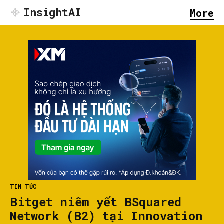
InsightAI
More
TIN TỨC
Bitget niêm yết BSquared
Network (B2) tại Innovation