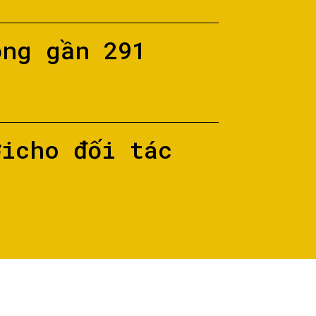
ộng gần 291
ớicho đối tác