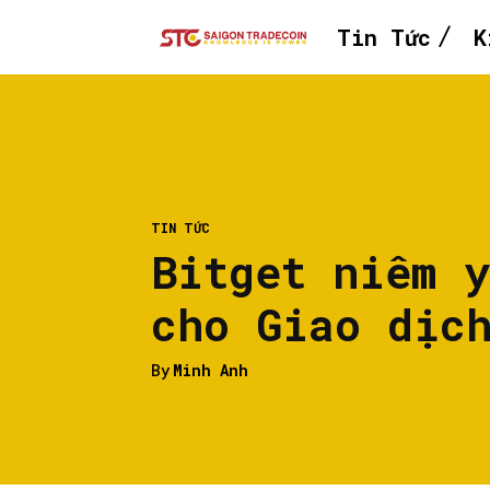
Tin Tức
K
TIN TỨC
Bitget niêm 
cho Giao dịc
By
Minh Anh