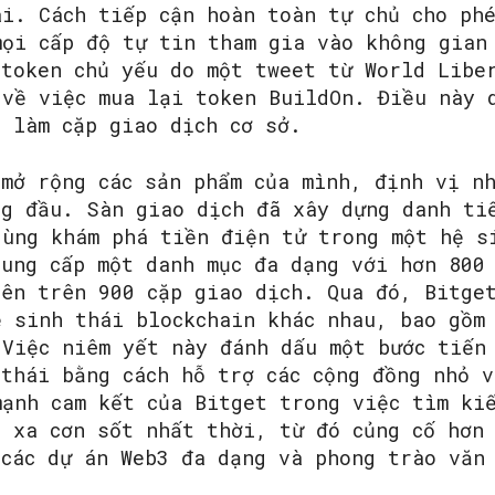
ái. Cách tiếp cận hoàn toàn tự chủ cho phé
mọi cấp độ tự tin tham gia vào không gian
 token chủ yếu do một tweet từ World Libe
 về việc mua lại token BuildOn. Điều này 
1 làm cặp giao dịch cơ sở.
 mở rộng các sản phẩm của mình, định vị n
ng đầu. Sàn giao dịch đã xây dựng danh ti
dùng khám phá tiền điện tử trong một hệ s
cung cấp một danh mục đa dạng với hơn 800
lên trên 900 cặp giao dịch. Qua đó, Bitge
ệ sinh thái blockchain khác nhau, bao gồm
 Việc niêm yết này đánh dấu một bước tiến
 thái bằng cách hỗ trợ các cộng đồng nhỏ v
mạnh cam kết của Bitget trong việc tìm ki
t xa cơn sốt nhất thời, từ đó củng cố hơn
 các dự án Web3 đa dạng và phong trào văn