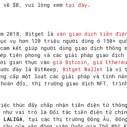
t về $B, vui lòng xem
tại đây
.
ăm 2018, Bitget là
sàn giao dịch tiền điệ
hục vụ hơn 120 triệu người dùng ở 150+ qu
 cam kết giúp người dùng giao dịch thông 
hép tiên phong và các giải pháp giao dịch 
hời gian thực vào
giá Bitcoin
,
giá Ethere
rước đây là BitKeep,
Bitget Wallet
là ví t
ung cấp một loạt các giải pháp và tính nă
 hoán đổi, thị trường giao dịch NFT, trìn
việc thúc đẩy chấp nhận tiền điện tử thôn
n như vai trò là Đối tác tiền điện tử chín
i,
LALIGA
, tại các thị trường Đông Âu, Đôn
n cầu của vận động viên Quốc gia Thổ Nhĩ 