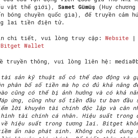
ấu vật thế giới),
Samet Gümüş
(Huy chương 
n bóng chuyền quốc gia), để truyền cảm hứ
ng lai tiền điện tử.
in chi tiết, vui lòng truy cập:
Website
|
Bitget Wallet
về truyền thông, vui lòng liên hệ: media@
 tài sản kỹ thuật số có thể dao động và g
ên phân bổ số tiền mà họ có đủ khả năng đ
nào cũng có thể bị ảnh hưởng và có khả nă
đáp ứng, cũng như số tiền đầu tư ban đầu 
iếm lời khuyên tài chính độc lập và cân n
 hình tài chính cá nhân. Hiệu suất trong 
 về hiệu suất trong tương lai. Bitget khô
tiềm ẩn nào phát sinh. Không có nội dung 