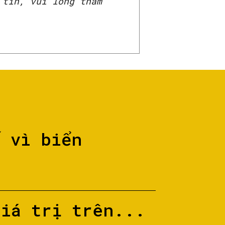
 tin, vui lòng tham
ố vì biển
giá trị trên...