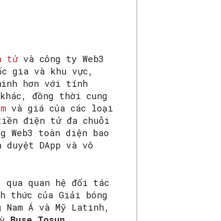
n tử
và công ty Web3
ốc gia và khu vực,
minh hơn với tính
khác, đồng thời cung
um
và giá của các loại
iền điện tử đa chuỗi
ng Web3 toàn diện bao
h duyệt DApp và vô
g qua quan hệ đối tác
h thức của Giải bóng
g Nam Á và Mỹ Latinh,
Kỳ
Buse Tosun