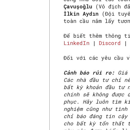
Çavuşoğlu
(Vô địch đ
İlkin Aydın
(Đội tuyể
toàn cầu nắm lấy tươ
Để biết thêm thông t
LinkedIn
|
Discord
Đối với các yêu cầu 
Cảnh báo rủi ro:
Giá
Các nhà đầu tư chỉ n
bất kỳ khoản đầu tư 
chính sẽ không được 
phục. Hãy luôn tìm k
nghiệm cũng như tình
chỉ báo đáng tin cậy
cho bất kỳ tổn thất 