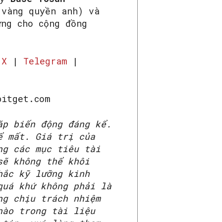
vàng quyền anh) và
ng cho cộng đồng
|
X
|
Telegram
|
bitget.com
ặp biến động đáng kể.
ể mất. Giá trị của
ng các mục tiêu tài
sẽ không thể khôi
hắc kỹ lưỡng kinh
quá khứ không phải là
ng chịu trách nhiệm
nào trong tài liệu