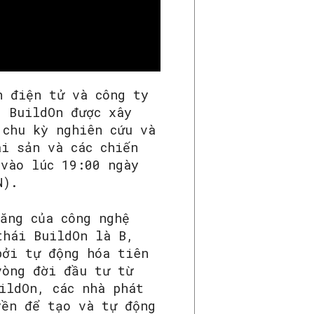
n điện tử và công ty
. BuildOn được xây
 chu kỳ nghiên cứu và
ài sản và các chiến
 vào lúc 19:00 ngày
N).
ăng của công nghệ
thái BuildOn là B,
bởi tự động hóa tiên
vòng đời đầu tư từ
ildOn, các nhà phát
yền để tạo và tự động