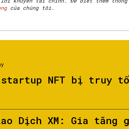
 lời khuyên tài chính. Để biết thêm thông
ụng
của chúng tôi.
ày
 startup NFT bị truy t
iao Dịch XM: Gia tăng 