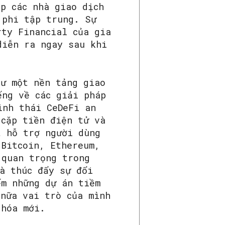
p các nhà giao dịch
 phi tập trung. Sự
rty Financial của gia
diễn ra ngay sau khi
hư một nền tảng giao
ếng về các giải pháp
inh thái CeDeFi an
 cặp tiền điện tử và
t hỗ trợ người dùng
 Bitcoin, Ethereum,
 quan trọng trong
à thúc đẩy sự đổi
ếm những dự án tiềm
 nữa vai trò của mình
 hóa mới.