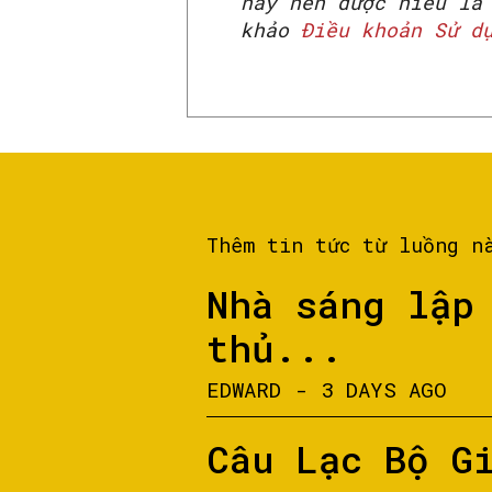
này nên được hiểu là
khảo
Điều khoản Sử d
Thêm tin tức từ luồng n
Nhà sáng lập
thủ...
EDWARD
-
3 DAYS AGO
Câu Lạc Bộ G