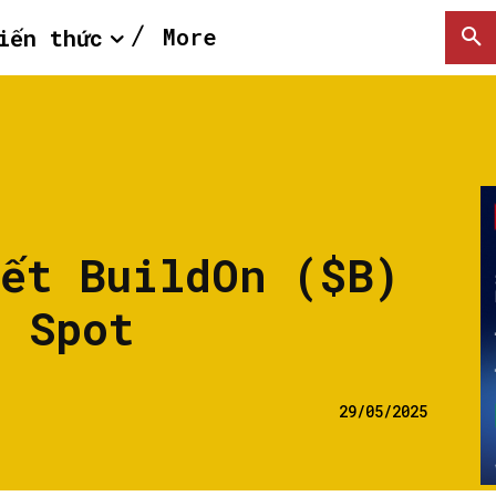
More
iến thức
yết BuildOn ($B)
h Spot
29/05/2025