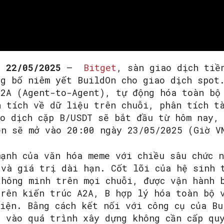
SEARCH...
, 22/05/2025
–
Bitget
, sàn giao dịch tiề
ng bố niêm yết BuildOn cho giao dịch spot
A2A (Agent-to-Agent), tự động hóa toàn bộ
n tích về dữ liệu trên chuỗi, phân tích t
ao dịch cặp B/USDT sẽ bắt đầu từ hôm nay,
ền sẽ mở vào 20:00 ngày 23/05/2025 (Giờ V
mạnh của văn hóa meme với chiều sâu chức n
 và giá trị dài hạn. Cốt lõi của hệ sinh 
thông minh trên mọi chuỗi, được vận hành 
trên kiến trúc A2A, B hợp lý hóa toàn bộ 
iện. Bằng cách kết nối với công cụ của Bu
a vào quá trình xây dựng không cần cấp qu