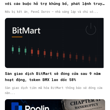
với cáo buộc hỗ trợ khủng bố, phát lệnh truy
nã quốc tế
Nếu bị kết án, Pavel Durov – nhà sáng lập và chủ sở...
Sàn giao dịch BitMart sẽ đóng cửa sau 9 năm
hoạt động, token BMX lao dốc 58%
Sàn giao dịch tiền mã hóa BitMart thông báo sẽ đóng cửa
nền...