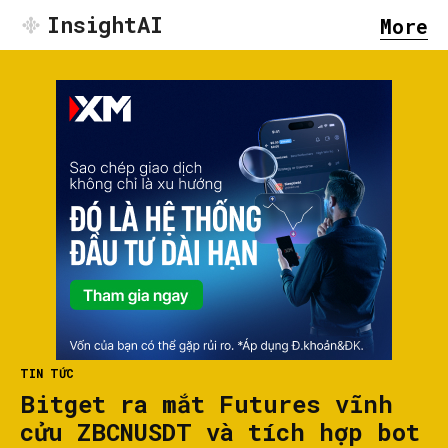
InsightAI
More
TIN TỨC
Bitget ra mắt Futures vĩnh
cửu ZBCNUSDT và tích hợp bot