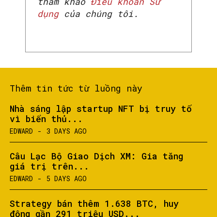
tham khảo
Điều khoản Sử
dụng
của chúng tôi.
Thêm tin tức từ luồng này
Nhà sáng lập startup NFT bị truy tố
vì biển thủ...
EDWARD
-
3 DAYS AGO
Câu Lạc Bộ Giao Dịch XM: Gia tăng
giá trị trên...
EDWARD
-
5 DAYS AGO
Strategy bán thêm 1.638 BTC, huy
động gần 291 triệu USD...