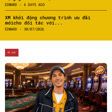
EDWARD
-
6 DAYS AGO
XM khởi động chương trình ưu đãi
mớicho đối tác với...
EDWARD
-
30/07/2026
ĐỀ XUẤT