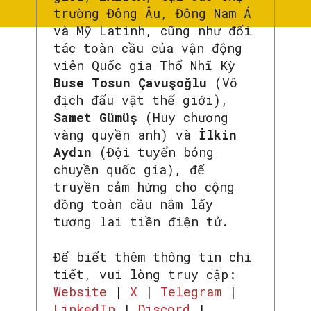
trường Đông Âu, Đông Nam Á
và Mỹ Latinh, cũng như đối
tác toàn cầu của vận động
viên Quốc gia Thổ Nhĩ Kỳ
Buse Tosun Çavuşoğlu
(Vô
địch đấu vật thế giới),
Samet Gümüş
(Huy chương
vàng quyền anh) và
İlkin
Aydın
(Đội tuyển bóng
chuyền quốc gia), để
truyền cảm hứng cho cộng
đồng toàn cầu nắm lấy
tương lai tiền điện tử.
Để biết thêm thông tin chi
tiết, vui lòng truy cập:
Website
|
X
|
Telegram
|
LinkedIn
|
Discord
|