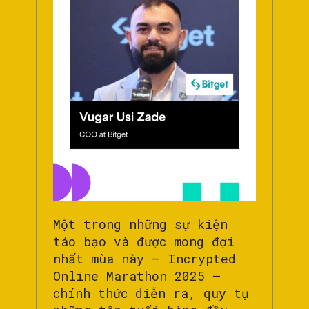
Một trong những sự kiện
táo bạo và được mong đợi
nhất mùa này – Incrypted
Online Marathon 2025 –
chính thức diễn ra, quy tụ