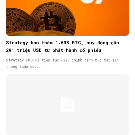
Strategy bán thêm 1.638 BTC, huy động gần
291 triệu USD từ phát hành cổ phiếu
Strategy (MSTR) tiếp tục điều chỉnh danh mục tài sản
trong tuần qua...