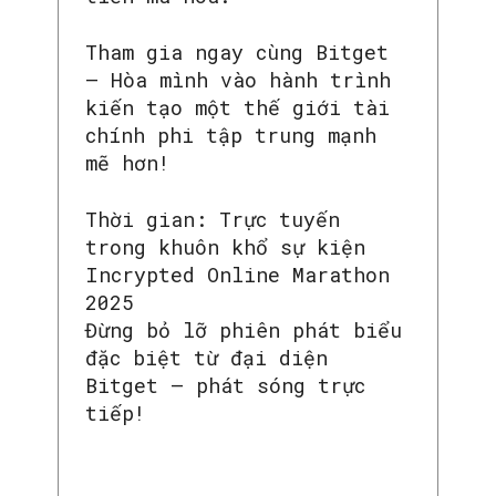
Tham gia ngay cùng Bitget
– Hòa mình vào hành trình
kiến tạo một thế giới tài
chính phi tập trung mạnh
mẽ hơn!
Thời gian: Trực tuyến
trong khuôn khổ sự kiện
Incrypted Online Marathon
2025
Đừng bỏ lỡ phiên phát biểu
đặc biệt từ đại diện
Bitget – phát sóng trực
tiếp!