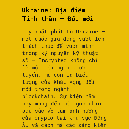
Ukraine: Địa điểm –
Tinh thần – Đổi mới
Tuy xuất phát từ Ukraine –
một quốc gia đang vượt lên
thách thức để vươn mình
trong kỷ nguyên kỹ thuật
số – Incrypted không chỉ
là một hội nghị trực
tuyến, mà còn là biểu
tượng của khát vọng đổi
mới trong ngành
blockchain. Sự kiện năm
nay mang đến một góc nhìn
sâu sắc về tầm ảnh hưởng
của crypto tại khu vực Đông
Âu và cách mà các sáng kiến