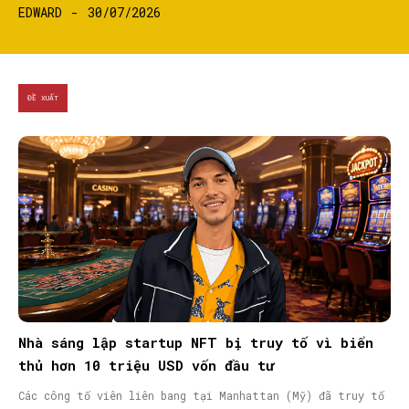
EDWARD
-
30/07/2026
ĐỀ XUẤT
Nhà sáng lập startup NFT bị truy tố vì biển
thủ hơn 10 triệu USD vốn đầu tư
Các công tố viên liên bang tại Manhattan (Mỹ) đã truy tố