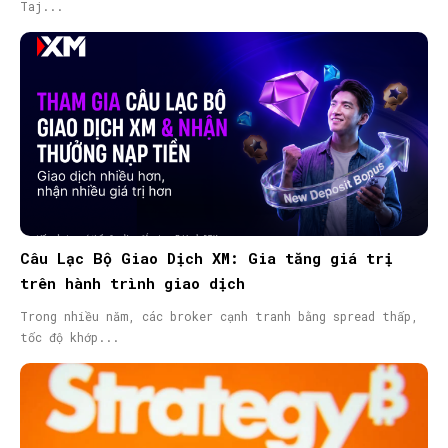
Taj...
Câu Lạc Bộ Giao Dịch XM: Gia tăng giá trị
trên hành trình giao dịch
Trong nhiều năm, các broker cạnh tranh bằng spread thấp,
tốc độ khớp...