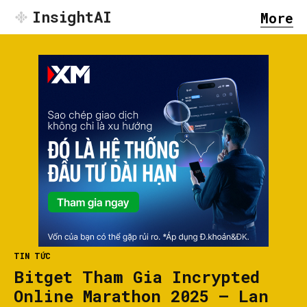
InsightAI
More
TIN TỨC
Bitget Tham Gia Incrypted
Online Marathon 2025 – Lan