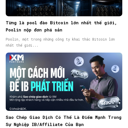
Từng là pool đào Bitcoin lớn nhất thế giới,
Poolin nộp đơn phá sản
Poolin, một trong những công ty khai thác Bitcoin lớn
nhất thế giới...
Sao Chép Giao Dịch Có Thể Là Điểm Mạnh Trong
Sự Nghiệp IB/Affiliate Của Bạn