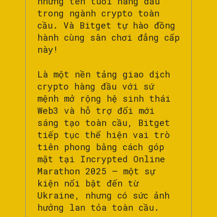
những tên tuổi hàng đầu
trong ngành crypto toàn
cầu. Và Bitget tự hào đồng
hành cùng sân chơi đẳng cấp
này!
Là một nền tảng giao dịch
crypto hàng đầu với sứ
mệnh mở rộng hệ sinh thái
Web3 và hỗ trợ đổi mới
sáng tạo toàn cầu, Bitget
tiếp tục thể hiện vai trò
tiên phong bằng cách góp
mặt tại Incrypted Online
Marathon 2025 – một sự
kiện nổi bật đến từ
Ukraine, nhưng có sức ảnh
hưởng lan tỏa toàn cầu.