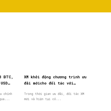
8 BTC,
XM khởi động chương trình ưu
 USD
đãi mớicho đối tác với
thưởng tiền mặt lên đến
u chỉnh
Trong thời gian ưu đãi, đối tác XM
40.000$
qua...
mới và hiện tại có...