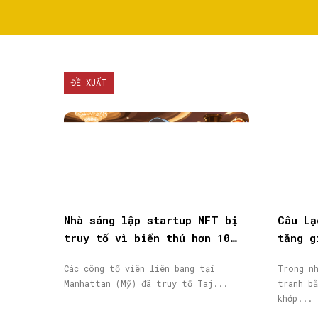
ĐỀ XUẤT
Nhà sáng lập startup NFT bị
Câu Lạ
truy tố vì biển thủ hơn 10
tăng g
triệu USD vốn đầu tư
giao d
Các công tố viên liên bang tại
Trong nh
Manhattan (Mỹ) đã truy tố Taj...
tranh bằ
khớp...