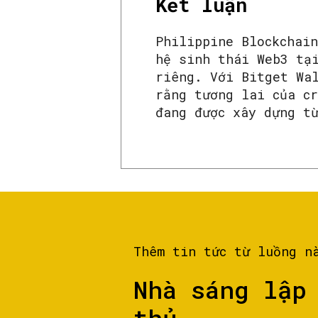
Kết luận
Philippine Blockchai
hệ sinh thái Web3 tạ
riêng. Với Bitget Wa
rằng tương lai của c
đang được xây dựng t
Thêm tin tức từ luồng n
Nhà sáng lập
thủ...