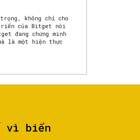
 trọng, không chỉ cho
triển của Bitget nói
tget đang chứng minh
mà là một hiện thực
ố vì biển