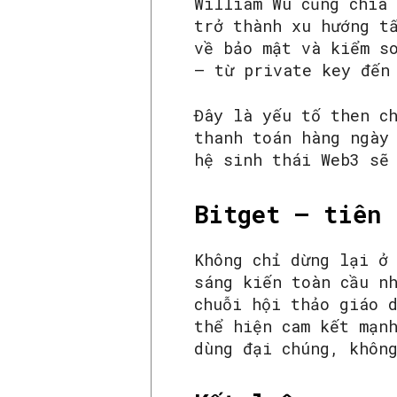
William Wu cũng chia
trở thành xu hướng t
về bảo mật và kiểm s
– từ private key đến
Đây là yếu tố then c
thanh toán hàng ngày
hệ sinh thái Web3 sẽ
Bitget – tiên 
Không chỉ dừng lại ở
sáng kiến toàn cầu n
chuỗi hội thảo giáo 
thể hiện cam kết mạn
dùng đại chúng, khôn