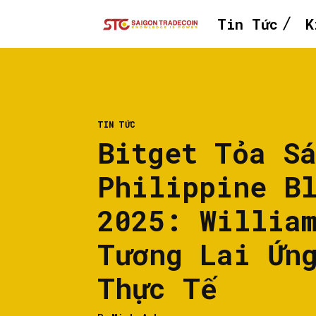
Tin Tức
K
TIN TỨC
Bitget Tỏa S
Philippine B
2025: Willia
Tương Lai Ứn
Thực Tế