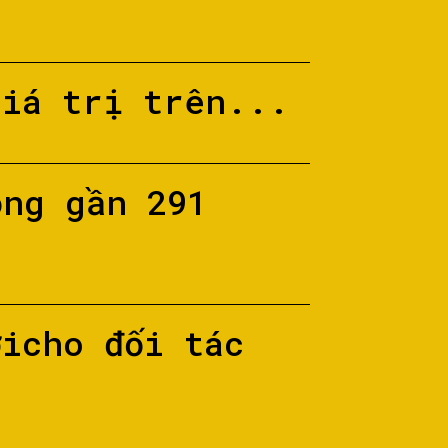
giá trị trên...
ộng gần 291
ớicho đối tác