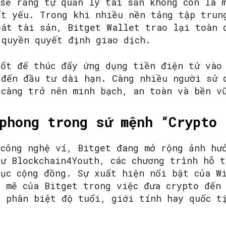
 sẻ rằng tự quản lý tài sản không còn là 
ất yếu. Trong khi nhiều nền tảng tập trun
oát tài sản, Bitget Wallet trao lại toàn 
 quyền quyết định giao dịch.
hốt để thúc đẩy ứng dụng tiền điện tử vào
 đến đầu tư dài hạn. Càng nhiều người sử 
 càng trở nên minh bạch, an toàn và bền v
phong trong sứ mệnh “Crypto 
 công nghệ ví, Bitget đang mở rộng ảnh hư
hư Blockchain4Youth, các chương trình hỗ 
dục cộng đồng. Sự xuất hiện nổi bật của W
h mẽ của Bitget trong việc đưa crypto đến
g phân biệt độ tuổi, giới tính hay quốc t