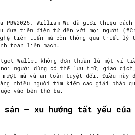
ủa PBW2025, William Wu đã giới thiệu cách
êu đưa tiền điện tử đến với mọi người (#C
nghệ tiên tiến mà còn thông qua triết lý 
anh toán liền mạch.
itget Wallet không đơn thuần là một ví ti
 nơi người dùng có thể lưu trữ, giao dịch
h mượt mà và an toàn tuyệt đối. Điều này 
càng nhiều người tìm kiếm các giải pháp q
huộc vào bên thứ ba.
 sản – xu hướng tất yếu của