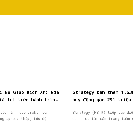
c Bộ Giao Dịch XM: Gia
Strategy bán thêm 1.63
iá trị trên hành trình
huy động gần 291 triệu
ịch
từ phát hành cổ phiếu
iều năm, các broker cạnh
Strategy (MSTR) tiếp tục điề
ng spread thấp, tốc độ
danh mục tài sản trong tuần 