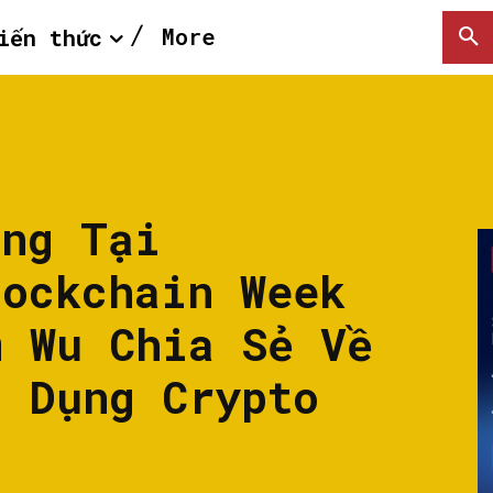
More
iến thức
áng Tại
lockchain Week
m Wu Chia Sẻ Về
g Dụng Crypto