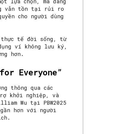
một lựa chọn, mà đang
g vẫn tồn tại rủi ro
quyền cho người dùng
 thực tế đời sống, từ
dụng ví không lưu ký,
ững hơn.
for Everyone”
ởng thông qua các
trợ khởi nghiệp, và
illiam Wu tại PBW2025
 gần hơn với người
ịch.