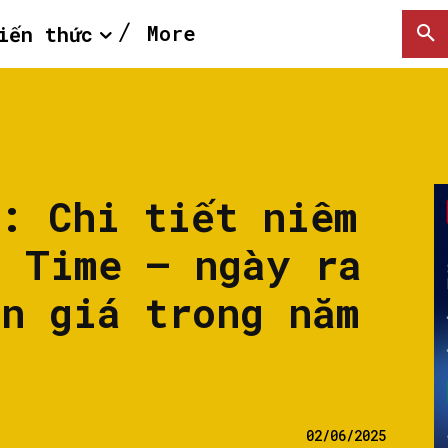
More
iến thức
t: Chi tiết niêm
d Time – ngày ra
án giá trong năm
02/06/2025