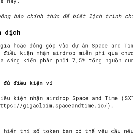
há này.
hông báo chính thức để biết lịch trình ch
n dịch
 gia hoặc đóng góp vào dự án Space and Ti
ủ điều kiện nhận airdrop miễn phí qua chư
ủa sáng kiến phân phối 7,5% tổng nguồn cu
h đủ điều kiện ví
điều kiện nhận airdrop Space and Time (SX
https://gigaclaim.spaceandtime.io/).
g hiển thị số token bạn có thể yêu cầu nế