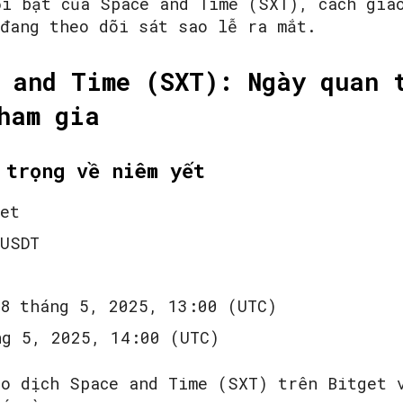
ổi bật của Space and Time (SXT), cách gia
 đang theo dõi sát sao lễ ra mắt.
 and Time (SXT): Ngày quan 
SEARCH...
ham gia
 trọng về niêm yết
et
USDT
8 tháng 5, 2025, 13:00 (UTC)
g 5, 2025, 14:00 (UTC)
ao dịch Space and Time (SXT) trên Bitget 