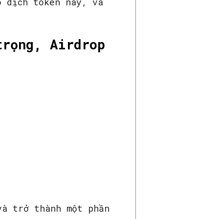
o dịch token này, và
trọng, Airdrop
và trở thành một phần