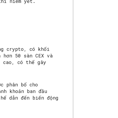
khi niêm yết.
ng crypto, có khối
n hơn 50 sàn CEX và
t cao, có thể gây
ợc phân bổ cho
anh khoản ban đầu
thể dẫn đến biến động