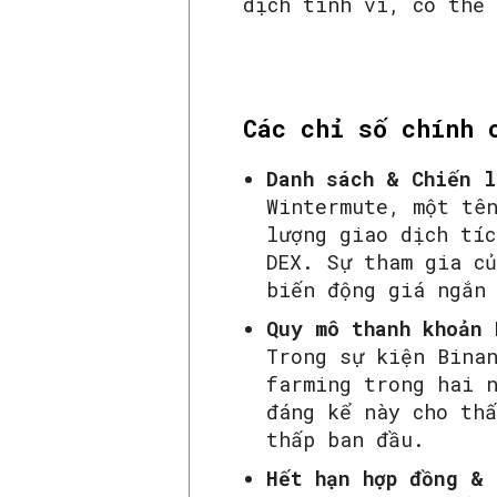
dịch tinh vi, có thể
Các chỉ số chính 
Danh sách & Chiến l
Wintermute, một tê
lượng giao dịch tí
DEX. Sự tham gia củ
biến động giá ngắn
Quy mô thanh khoản 
Trong sự kiện Bina
farming trong hai 
đáng kể này cho th
thấp ban đầu.
Hết hạn hợp đồng & 