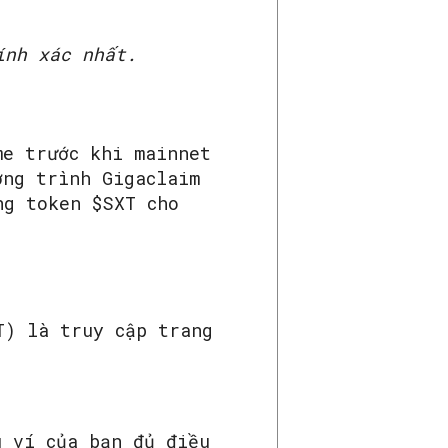
ính xác nhất.
me trước khi mainnet
ơng trình Gigaclaim
ng token $SXT cho
T) là truy cập trang
u ví của bạn đủ điều