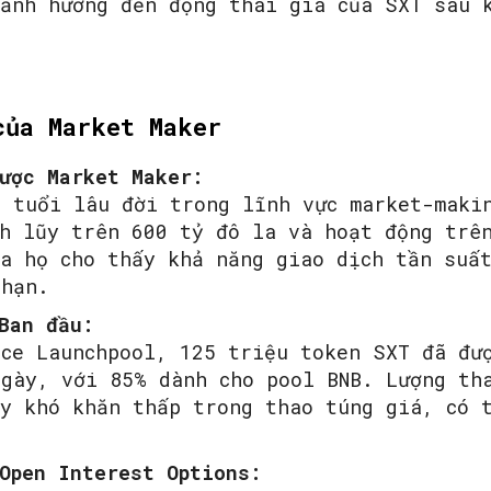
 ảnh hưởng đến động thái giá của SXT sau 
của Market Maker
ược Market Maker:
n tuổi lâu đời trong lĩnh vực market-maki
ch lũy trên 600 tỷ đô la và hoạt động trê
a họ cho thấy khả năng giao dịch tần suấ
 hạn.
Ban đầu:
nce Launchpool, 125 triệu token SXT đã đư
ngày, với 85% dành cho pool BNB. Lượng th
ấy khó khăn thấp trong thao túng giá, có 
Open Interest Options: