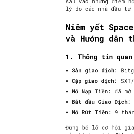
sâu vào những điểm n
lý do các nhà đầu tư
Niêm yết Space
và Hướng dẫn t
1. Thông tin quan
Sàn giao dịch:
Bitg
Cặp giao dịch:
SXT/
Mở Nạp Tiền:
đã mở
Bắt đầu Giao Dịch:
Mở Rút Tiền:
9 thán
Đừng bỏ lỡ cơ hội gi