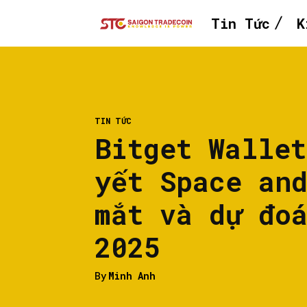
Tin Tức
K
TIN TỨC
Bitget Walle
yết Space an
mắt và dự đo
2025
By
Minh Anh