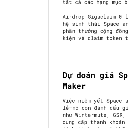
tất cả các hạng mục b
Airdrop Gigaclaim 0 
hệ sinh thái Space a
phần thưởng cộng đồn
kiện và claim token 
Dự đoán giá Sp
Maker
Việc niêm yết Space 
lẻ—nó còn đánh dấu g
như Wintermute, GSR,
cung cấp thanh khoản 