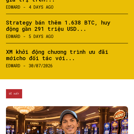
EDWARD
-
4 DAYS AGO
Strategy bán thêm 1.638 BTC, huy
động gần 291 triệu USD...
SEARCH...
EDWARD
-
5 DAYS AGO
XM khởi động chương trình ưu đãi
mớicho đối tác với...
EDWARD
-
30/07/2026
ĐỀ XUẤT