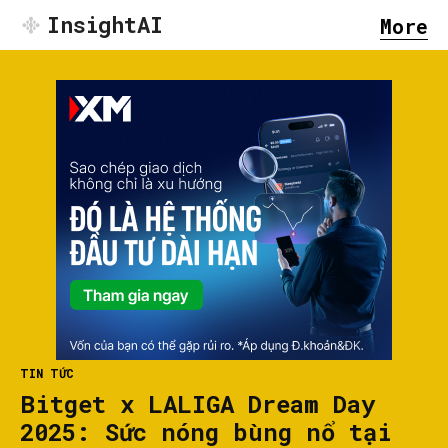
InsightAI
More
TIN TỨC
Bitget x LALIGA Dream Day
2025: Sức nóng bùng nổ tại