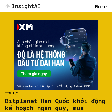
InsightAI
More
TIN TỨC
Bitplanet Hàn Quốc khởi động
kế hoạch ngân quỹ, mua