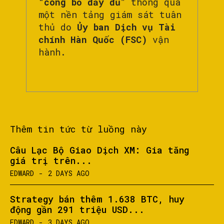
“
công bố đầy đủ
” thông qua
một nền tảng giám sát tuân
thủ do
Ủy ban Dịch vụ Tài
chính Hàn Quốc (FSC)
vận
hành.
Thêm tin tức từ luồng này
Câu Lạc Bộ Giao Dịch XM: Gia tăng
giá trị trên...
EDWARD
-
2 DAYS AGO
Strategy bán thêm 1.638 BTC, huy
động gần 291 triệu USD...
EDWARD
-
3 DAYS AGO