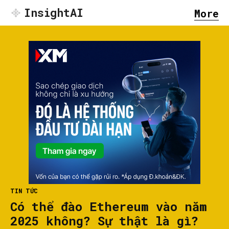
InsightAI
More
TIN TỨC
Có thể đào Ethereum vào năm
2025 không? Sự thật là gì?