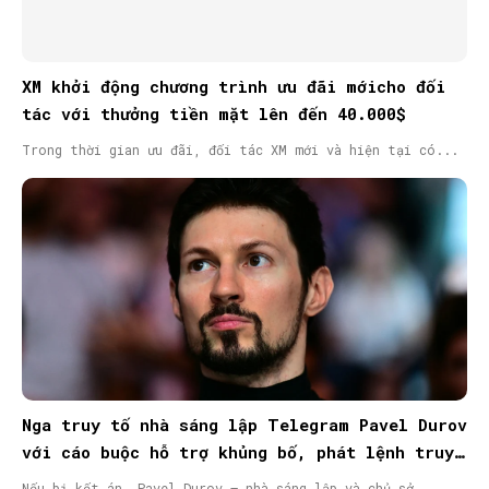
XM khởi động chương trình ưu đãi mớicho đối
tác với thưởng tiền mặt lên đến 40.000$
Trong thời gian ưu đãi, đối tác XM mới và hiện tại có...
Nga truy tố nhà sáng lập Telegram Pavel Durov
với cáo buộc hỗ trợ khủng bố, phát lệnh truy
nã quốc tế
Nếu bị kết án, Pavel Durov – nhà sáng lập và chủ sở...