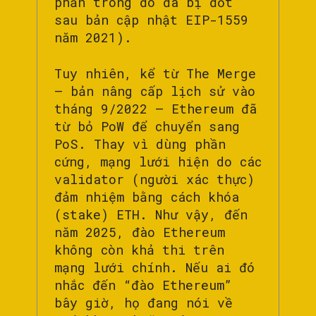
phần trong đó đã bị đốt
sau bản cập nhật EIP-1559
năm 2021).
Tuy nhiên, kể từ The Merge
– bản nâng cấp lịch sử vào
tháng 9/2022 – Ethereum đã
từ bỏ PoW để chuyển sang
PoS. Thay vì dùng phần
cứng, mạng lưới hiện do các
validator (người xác thực)
đảm nhiệm bằng cách khóa
(stake) ETH. Như vậy, đến
năm 2025, đào Ethereum
không còn khả thi trên
mạng lưới chính. Nếu ai đó
nhắc đến “đào Ethereum”
bây giờ, họ đang nói về