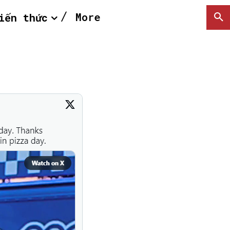
More
iến thức
SEARCH...