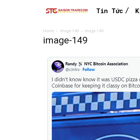
Tin Tức
K
Home
image-149
image-149
image-149