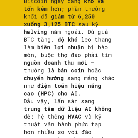
Bitcoin ngày càng
khó và
tốn kém
hơn; phần thưởng
khối đã
giảm từ 6,250
xuống 3,125 BTC
sau kỳ
halving
năm ngoái. Dù giá
BTC tăng,
độ khó
leo thang
làm
biên lợi nhuận
bị bào
mòn, buộc thợ đào phải tìm
nguồn doanh thu mới
—
thường là
bán coin
hoặc
chuyển hướng
sang mảng khác
như
điện toán hiệu năng
cao (HPC) cho AI
.
Dẫu vậy, lấn sân sang
trung tâm dữ liệu AI
không
dễ
: hệ thống
HVAC
và kỹ
thuật vận hành phức tạp
hơn nhiều so với đào