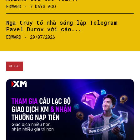
EDWARD
-
7 DAYS AGO
SEARCH...
Nga truy tố nhà sáng lập Telegram
Pavel Durov với cáo...
EDWARD
-
29/07/2026
ĐỀ XUẤT