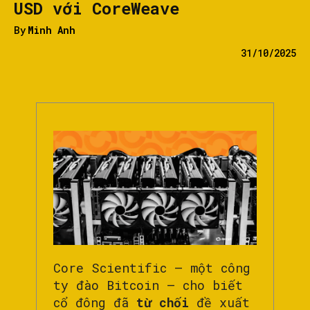
USD với CoreWeave
By
Minh Anh
31/10/2025
Core Scientific — một công
ty đào Bitcoin — cho biết
cổ đông đã
từ chối
đề xuất