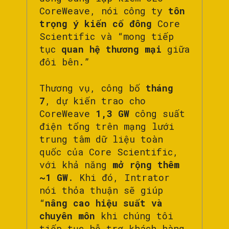
CoreWeave, nói công ty
tôn
trọng ý kiến cổ đông
Core
Scientific và “mong tiếp
tục
quan hệ thương mại
giữa
đôi bên.”
Thương vụ, công bố
tháng
7
, dự kiến trao cho
CoreWeave
1,3 GW
công suất
điện tổng trên mạng lưới
trung tâm dữ liệu toàn
quốc của Core Scientific,
với khả năng
mở rộng thêm
~1 GW
. Khi đó, Intrator
nói thỏa thuận sẽ giúp
“
nâng cao hiệu suất và
chuyên môn
khi chúng tôi
tiếp tục hỗ trợ khách hàng