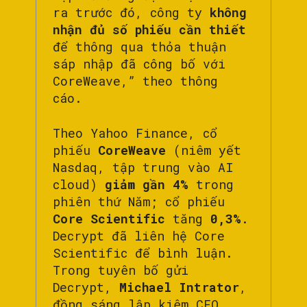
ra trước đó, công ty
không
nhận đủ số phiếu cần thiết
để thông qua thỏa thuận
sáp nhập đã công bố với
CoreWeave,” theo thông
cáo.
Theo Yahoo Finance, cổ
phiếu
CoreWeave
(niêm yết
Nasdaq, tập trung vào AI
cloud)
giảm gần 4%
trong
phiên thứ Năm; cổ phiếu
Core Scientific
tăng
0,3%
.
Decrypt đã liên hệ Core
Scientific để bình luận.
Trong tuyên bố gửi
Decrypt,
Michael Intrator
,
đồng sáng lập kiêm CEO