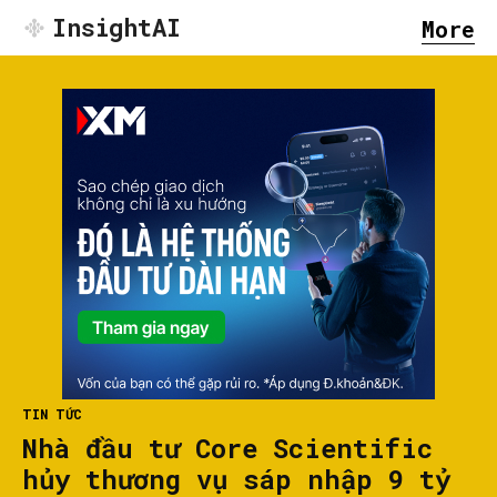
InsightAI
More
TIN TỨC
Nhà đầu tư Core Scientific
hủy thương vụ sáp nhập 9 tỷ