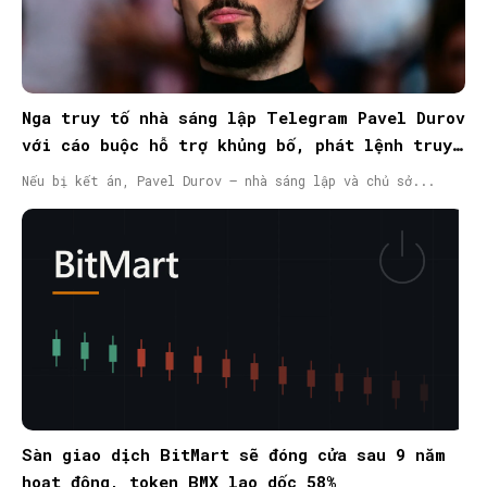
Nga truy tố nhà sáng lập Telegram Pavel Durov
với cáo buộc hỗ trợ khủng bố, phát lệnh truy
nã quốc tế
Nếu bị kết án, Pavel Durov – nhà sáng lập và chủ sở...
Sàn giao dịch BitMart sẽ đóng cửa sau 9 năm
hoạt động, token BMX lao dốc 58%