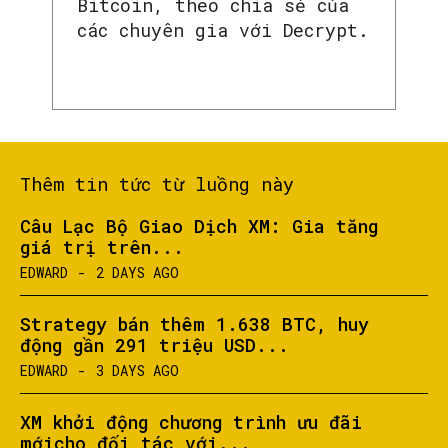
Bitcoin, theo chia sẻ của
các chuyên gia với Decrypt.
Thêm tin tức từ luồng này
Câu Lạc Bộ Giao Dịch XM: Gia tăng
giá trị trên...
EDWARD
-
2 DAYS AGO
Strategy bán thêm 1.638 BTC, huy
động gần 291 triệu USD...
EDWARD
-
3 DAYS AGO
XM khởi động chương trình ưu đãi
mớicho đối tác với...