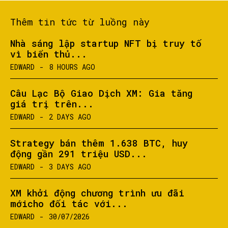
Thêm tin tức từ luồng này
Nhà sáng lập startup NFT bị truy tố
vì biển thủ...
EDWARD
-
8 HOURS AGO
Câu Lạc Bộ Giao Dịch XM: Gia tăng
giá trị trên...
SEARCH...
EDWARD
-
2 DAYS AGO
Strategy bán thêm 1.638 BTC, huy
động gần 291 triệu USD...
EDWARD
-
3 DAYS AGO
XM khởi động chương trình ưu đãi
mớicho đối tác với...
EDWARD
-
30/07/2026