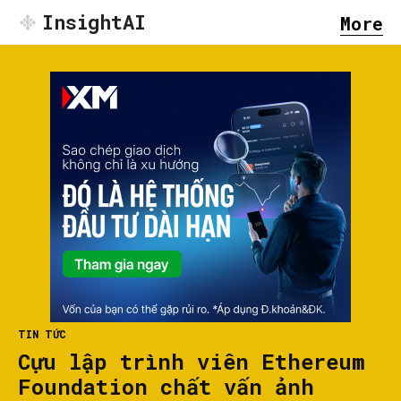
InsightAI
More
TIN TỨC
Cựu lập trình viên Ethereum
Foundation chất vấn ảnh